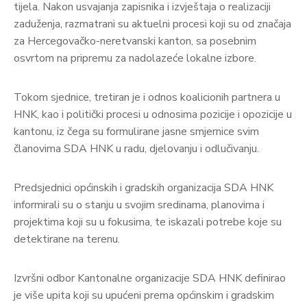
tijela. Nakon usvajanja zapisnika i izvještaja o realizaciji
zaduženja, razmatrani su aktuelni procesi koji su od značaja
za Hercegovačko-neretvanski kanton, sa posebnim
osvrtom na pripremu za nadolazeće lokalne izbore.
Tokom sjednice, tretiran je i odnos koalicionih partnera u
HNK, kao i politički procesi u odnosima pozicije i opozicije u
kantonu, iz čega su formulirane jasne smjernice svim
članovima SDA HNK u radu, djelovanju i odlučivanju.
Predsjednici općinskih i gradskih organizacija SDA HNK
informirali su o stanju u svojim sredinama, planovima i
projektima koji su u fokusima, te iskazali potrebe koje su
detektirane na terenu.
Izvršni odbor Kantonalne organizacije SDA HNK definirao
je više upita koji su upućeni prema općinskim i gradskim