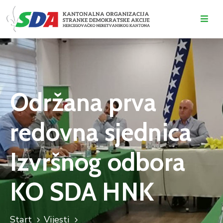
O
NAMA
DOGAĐAJI
Održana prva
VIJESTI
redovna sjednica
KONTAKT
Izvršnog odbora
KO SDA HNK
Start
Vijesti