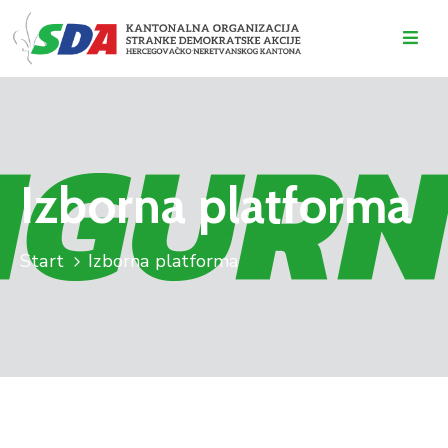
O
NAMA
DOGAĐAJI
Izborna platforma
VIJESTI
KONTAKT
Start
Izborna platforma