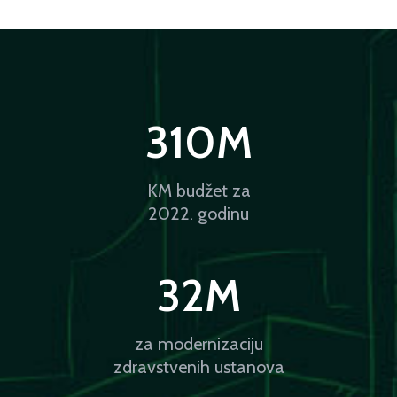
310
M
KM budžet za
2022. godinu
32
M
za modernizaciju
zdravstvenih ustanova