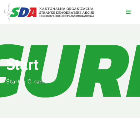
O
NAMA
DOGAĐAJI
Start
VIJESTI
KONTAKT
Start
O nama