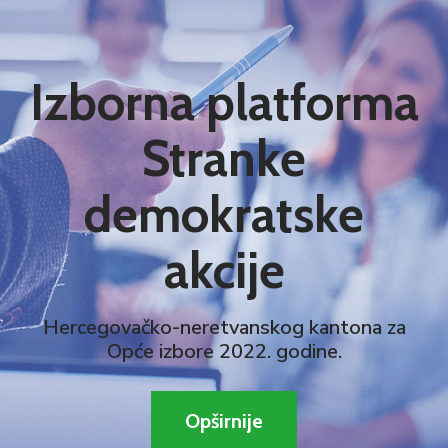
Izborna platforma
Stranke
demokratske
akcije
Hercegovačko-neretvanskog kantona za
Opće izbore 2022. godine.
Opširnije