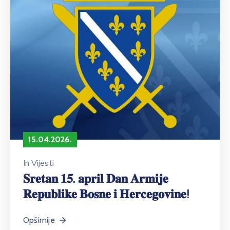
15.04.2026.
In
Vijesti
𝐒𝐫𝐞𝐭𝐚𝐧 𝟏𝟓. 𝐚𝐩𝐫𝐢𝐥 𝐃𝐚𝐧 𝐀𝐫𝐦𝐢𝐣𝐞
𝐑𝐞𝐩𝐮𝐛𝐥𝐢𝐤𝐞 𝐁𝐨𝐬𝐧𝐞 𝐢 𝐇𝐞𝐫𝐜𝐞𝐠𝐨𝐯𝐢𝐧𝐞!
Opširnije