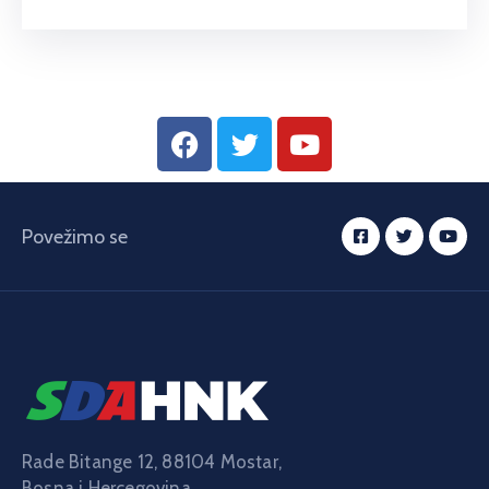
Povežimo se
Rade Bitange 12, 88104 Mostar,
Bosna i Hercegovina