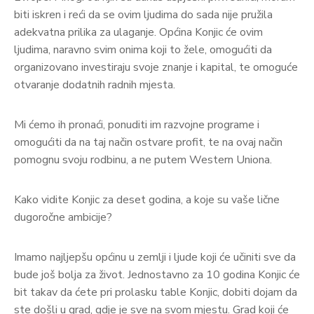
biti iskren i reći da se ovim ljudima do sada nije pružila
adekvatna prilika za ulaganje. Općina Konjic će ovim
ljudima, naravno svim onima koji to žele, omogućiti da
organizovano investiraju svoje znanje i kapital, te omoguće
otvaranje dodatnih radnih mjesta.
Mi ćemo ih pronaći, ponuditi im razvojne programe i
omogućiti da na taj način ostvare profit, te na ovaj način
pomognu svoju rodbinu, a ne putem Western Uniona.
Kako vidite Konjic za deset godina, a koje su vaše lične
dugoročne ambicije?
Imamo najljepšu općinu u zemlji i ljude koji će učiniti sve da
bude još bolja za život. Jednostavno za 10 godina Konjic će
bit takav da ćete pri prolasku table Konjic, dobiti dojam da
ste došli u grad, gdje je sve na svom mjestu. Grad koji će