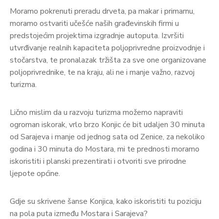
Moramo pokrenuti preradu drveta, pa makar i primarnu,
moramo ostvariti učešće naših građevinskih firmi u
predstojećim projektima izgradnje autoputa. Izvršiti
utvrđivanje realnih kapaciteta poljoprivredne proizvodnje i
stočarstva, te pronalazak tržišta za sve one organizovane
poljoprivrednike, te na kraju, ali ne i manje važno, razvoj
turizma.
Lično mislim da u razvoju turizma možemo napraviti
ogroman iskorak, vrlo brzo Konjic će bit udaljen 30 minuta
od Sarajeva i manje od jednog sata od Zenice, za nekoliko
godina i 30 minuta do Mostara, mi te prednosti moramo
iskoristiti i planski prezentirati i otvoriti sve prirodne
ljepote općine.
Gdje su skrivene šanse Konjica, kako iskoristiti tu poziciju
na pola puta između Mostara i Sarajeva?