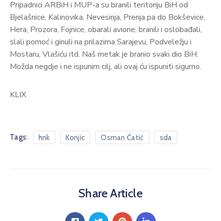
Pripadnici ARBiH i MUP-a su branili teritoriju BiH od
Bjelašnice, Kalinovika, Nevesinja, Prenja pa do Bokševice,
Hera, Prozora, Fojnice, obarali avione, branili i oslobađali,
slali pomoć i ginuli na prilazima Sarajevu, Podveležju i
Mostaru, Vlašiću itd. Naš metak je branio svaki dio BiH.
Možda negdje i ne ispunim cilj, ali ovaj ću ispuniti sigurno.
KLIX
Tags:
hnk
Konjic
Osman Ćatić
sda
Share Article