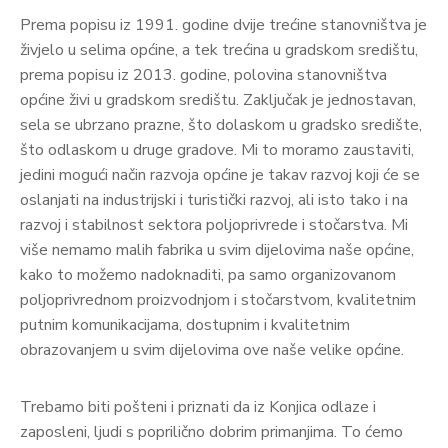
Prema popisu iz 1991. godine dvije trećine stanovništva je
živjelo u selima općine, a tek trećina u gradskom središtu,
prema popisu iz 2013. godine, polovina stanovništva
općine živi u gradskom središtu. Zaključak je jednostavan,
sela se ubrzano prazne, što dolaskom u gradsko središte,
što odlaskom u druge gradove. Mi to moramo zaustaviti,
jedini mogući način razvoja općine je takav razvoj koji će se
oslanjati na industrijski i turistički razvoj, ali isto tako i na
razvoj i stabilnost sektora poljoprivrede i stočarstva. Mi
više nemamo malih fabrika u svim dijelovima naše općine,
kako to možemo nadoknaditi, pa samo organizovanom
poljoprivrednom proizvodnjom i stočarstvom, kvalitetnim
putnim komunikacijama, dostupnim i kvalitetnim
obrazovanjem u svim dijelovima ove naše velike općine.
Trebamo biti pošteni i priznati da iz Konjica odlaze i
zaposleni, ljudi s poprilično dobrim primanjima. To ćemo