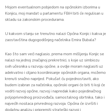
Mojom eventualnom pobjedom na općinskim izborima u
Konjicu, moj mandat u parlamentu FBiH biti će regulisan u
skladu sa zakonskim procedurama.
U kakvom stanju se trenutno nalazi Općina Konjic i kakva je
zaostavština dugogodišnjeg načelnika Emira Bubala?
Kao što sam veći naglasio, prema mom mišljenju Konjic se
nalazi na jednoj značajnoj prekretnici, s koje uz simbiozu
svih učesnika u razvoju općine, a ovdje moram naglasiti uz
adekvatno i ciljano koordinisanje općinskih organa, možemo
krenuti snažno naprijed. Pokušat ću pojednostaviti, ako
budem izabran za načelnika, općinski organi će biti ti koji će
voditi razvoj općine, razvoj i napredak kako pojedinačnog
poljoprivrednog proizvođača, samostalnog obrtnika, tako i
najvećih nosilaca privrednog razvoja. Općina će izvršiti i
dodatnu analizu i pripremiti strateški razvoj i