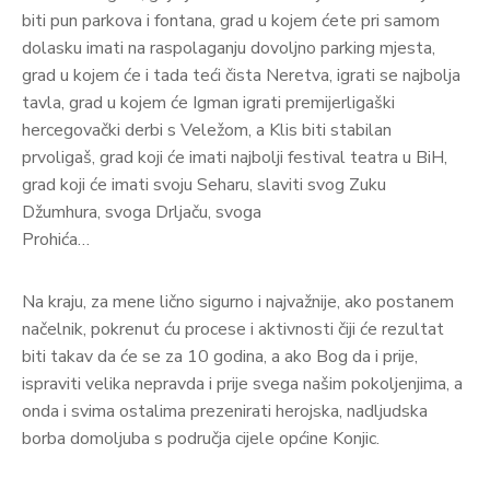
biti pun parkova i fontana, grad u kojem ćete pri samom
dolasku imati na raspolaganju dovoljno parking mjesta,
grad u kojem će i tada teći čista Neretva, igrati se najbolja
tavla, grad u kojem će Igman igrati premijerligaški
hercegovački derbi s Veležom, a Klis biti stabilan
prvoligaš, grad koji će imati najbolji festival teatra u BiH,
grad koji će imati svoju Seharu, slaviti svog Zuku
Džumhura, svoga Drljaču, svoga
Prohića…
Na kraju, za mene lično sigurno i najvažnije, ako postanem
načelnik, pokrenut ću procese i aktivnosti čiji će rezultat
biti takav da će se za 10 godina, a ako Bog da i prije,
ispraviti velika nepravda i prije svega našim pokoljenjima, a
onda i svima ostalima prezenirati herojska, nadljudska
borba domoljuba s područja cijele općine Konjic.