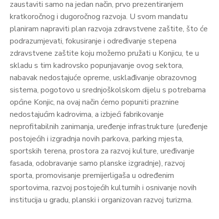
zaustaviti samo na jedan način, prvo prezentiranjem
kratkoročnog i dugoročnog razvoja. U svom mandatu
planiram napraviti plan razvoja zdravstvene zaštite, što će
podrazumjevati, fokusiranje i određivanje stepena
zdravstvene zaštite koju možemo pružati u Konjicu, te u
skladu s tim kadrovsko popunjavanje ovog sektora,
nabavak nedostajuće opreme, usklađivanje obrazovnog
sistema, pogotovo u srednjoškolskom dijelu s potrebama
općine Konjic, na ovaj način ćemo popuniti praznine
nedostajućim kadrovima, a izbjeći fabrikovanje
neprofitabilnih zanimanja, uređenje infrastrukture (uređenje
postojećih i izgradnja novih parkova, parking mjesta,
sportskih terena, prostora za razvoj kulture, uređivanje
fasada, odobravanje samo planske izgradnje), razvoj
sporta, promovisanje premijerligaša u određenim
sportovima, razvoj postojećih kulturnih i osnivanje novih
institucija u gradu, planski i organizovan razvoj turizma.