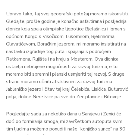
Upravo tako, taj svoj geografski položaj moramo iskoristiti.
Gledajte, prošle godine je konačno asfaltirana i posljednja
dionica koja spaja olimpijske ljepotice Bjelašnicu i Igman s
općinom Konjic, s Visočicom, Lukomirom, Bjelimićima,
Glavatičevom, Boračkim jezerom, mi moramo insistirati na
nastavku izgradnje tog puta i spajanja s područjem
Ratkamena, Rujišta i na kraju s Mostarom. Ova dionica
ostavlja nebrojene mogućnosti za razvoj turizma, e tu
moramo biti spremni i planski usmjeriti taj razvoj. S druge
strane moramo učiniti atraktivnim za razvoj turizma
Jablaničko jezero i čitav taj kraj Čelebića, Lisičića, Buturović
polja, doline Neretvice pa sve do Zec planine i Bitovnje.
Pogledajte sada za nekoliko dana u Sarajevu i Zenici će
doći do formiranja smoga, mi završetkom autoputa svim
tim ljudima možemo ponuditi naše “konjičko sunce” na 30