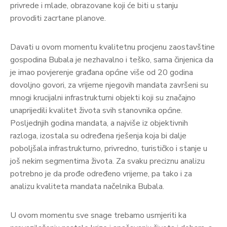
privrede i mlade, obrazovane koji će biti u stanju
provoditi zacrtane planove.
Davati u ovom momentu kvalitetnu procjenu zaostavštine
gospodina Bubala je nezhavalno i teško, sama činjenica da
je imao povjerenje građana općine više od 20 godina
dovoljno govori, za vrijeme njegovih mandata završeni su
mnogi krucijalni infrastrukturni objekti koji su značajno
unaprijedili kvalitet života svih stanovnika općine.
Posljednjih godina mandata, a najviše iz objektivnih
razloga, izostala su određena rješenja koja bi dalje
poboljšala infrastrukturno, privredno, turističko i stanje u
još nekim segmentima života. Za svaku preciznu analizu
potrebno je da prođe određeno vrijeme, pa tako i za
analizu kvaliteta mandata načelnika Bubala.
U ovom momentu sve snage trebamo usmjeriti ka