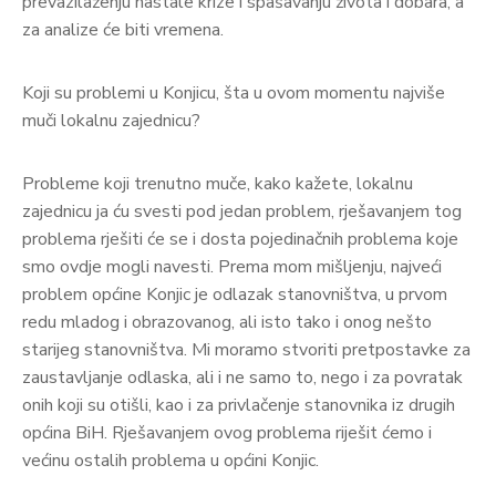
prevazilaženju nastale krize i spašavanju života i dobara, a
za analize će biti vremena.
Koji su problemi u Konjicu, šta u ovom momentu najviše
muči lokalnu zajednicu?
Probleme koji trenutno muče, kako kažete, lokalnu
zajednicu ja ću svesti pod jedan problem, rješavanjem tog
problema rješiti će se i dosta pojedinačnih problema koje
smo ovdje mogli navesti. Prema mom mišljenju, najveći
problem općine Konjic je odlazak stanovništva, u prvom
redu mladog i obrazovanog, ali isto tako i onog nešto
starijeg stanovništva. Mi moramo stvoriti pretpostavke za
zaustavljanje odlaska, ali i ne samo to, nego i za povratak
onih koji su otišli, kao i za privlačenje stanovnika iz drugih
općina BiH. Rješavanjem ovog problema riješit ćemo i
većinu ostalih problema u općini Konjic.