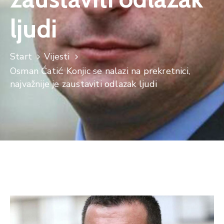
ljudi
Start
Vijesti
Osman Ćatić: Konjic se nalazi na prekretnici,
najvažnije je zaustaviti odlazak ljudi