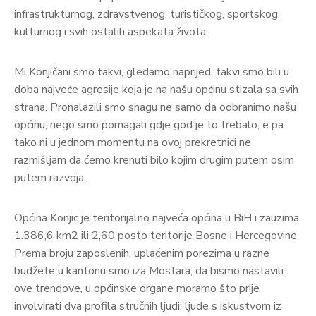
infrastrukturnog, zdravstvenog, turističkog, sportskog,
kulturnog i svih ostalih aspekata života.
Mi Konjičani smo takvi, gledamo naprijed, takvi smo bili u
doba najveće agresije koja je na našu općinu stizala sa svih
strana. Pronalazili smo snagu ne samo da odbranimo našu
općinu, nego smo pomagali gdje god je to trebalo, e pa
tako ni u jednom momentu na ovoj prekretnici ne
razmišljam da ćemo krenuti bilo kojim drugim putem osim
putem razvoja.
Općina Konjic je teritorijalno najveća općina u BiH i zauzima
1.386,6 km2 ili 2,60 posto teritorije Bosne i Hercegovine.
Prema broju zaposlenih, uplaćenim porezima u razne
budžete u kantonu smo iza Mostara, da bismo nastavili
ove trendove, u općinske organe moramo što prije
involvirati dva profila stručnih ljudi: ljude s iskustvom iz