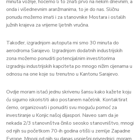
minuta vožnje, hoćemo li to znati prvo na nekim dnevnim, a
onda i višednevnim aranžmanima, to je do nas. Sličnu
ponudu možemo imati i za stanovnike Mostara i ostalih
južnih krajeva za vrijeme ljetnih vrućina.
Također, izgradnjom autoputa mi smo 30 minuta do
aerodroma Sarajevo. Izgradnjom dodatnih industrijskih
zona možemo ponuditi potencijalnim investitorima
izgradnju industrijskih kapciteta po mnogo nižim cijenama u
odnosu na one koje su trenutno u Kantonu Sarajevo.
Ovdje moram istaći jednu skrivenu šansu kako kažete koju
ću sigurno iskoristiti ako postanem načelnik. Kontaktirat
ćemo, organizovati i ponuditi svu moguću pomoć za
investiranje u Konjic našoj dijaspori. Naveo sam da je
nekada 2/3 stanovnštva činilo seosko stanovništvo, mnogi
od njih su početkom 70-ih godina otišli u zemlje Zapadne
Evrope. Mnogi od njih su danas uspješni privrednici, moram