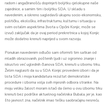
radom i angažiranošću doprinjeti boljitku cjelokupne naše
zajednice, a samim tim i boljitku SDA. U skladu s
navedenim, a iskreno sagledavši ukupnu socio-ekonomsku,
političku, ekološku, infrastrukturnu, kulturnu i situaciju u
svim ostalim aspektima života u Općini Konjic, može se
izvući zaključak da je ovaj period prekretnica u kojoj Konjic
može dodatno krenuti naprijed u svom razvoju.
Ponukan navedenim odlučio sam oformiti tim satkan od
mladih obrazovanih, poštenih ljudi i uz ogromno znanje i
iskustvo već uglednih članova SDA, krenuti u izbornu trku.
Želim naglasiti da su u SDA Konjic provedeni izbori i da je
lista SDA i moja kandidatura rezultat demokratske
procedure i izborna volja svih mjesnih odbora stranke. Na
moju veliku žalost moram istaći da ćemo u ovu izbornu trku
krenuti bez podrške aktuelnog načelnika Bubala, jer je, kao
što javnost zna, načelnik imao tešku saobraćajnu nesreću.