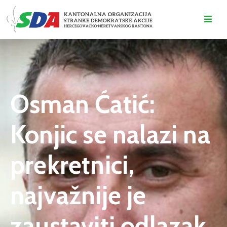
O
NAMA
DOGAĐAJI
Osman Ćatić:
VIJESTI
Konjic se nalazi na
KONTAKT
prekretnici,
najvažnije je
zaustaviti odlazak