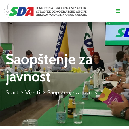
O
NAMA
DOGAĐAJI
Saopštenje za
VIJESTI
javnost
KONTAKT
Start
Vijesti
Saopštenje za javnost