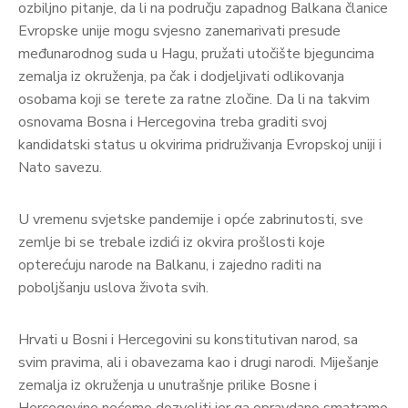
ozbiljno pitanje, da li na području zapadnog Balkana članice
Evropske unije mogu svjesno zanemarivati presude
međunarodnog suda u Hagu, pružati utočište bjeguncima
zemalja iz okruženja, pa čak i dodjeljivati odlikovanja
osobama koji se terete za ratne zločine. Da li na takvim
osnovama Bosna i Hercegovina treba graditi svoj
kandidatski status u okvirima pridruživanja Evropskoj uniji i
Nato savezu.
U vremenu svjetske pandemije i opće zabrinutosti, sve
zemlje bi se trebale izdići iz okvira prošlosti koje
opterećuju narode na Balkanu, i zajedno raditi na
poboljšanju uslova života svih.
Hrvati u Bosni i Hercegovini su konstitutivan narod, sa
svim pravima, ali i obavezama kao i drugi narodi. Miješanje
zemalja iz okruženja u unutrašnje prilike Bosne i
Hercegovine nećemo dozvoliti jer ga opravdano smatramo