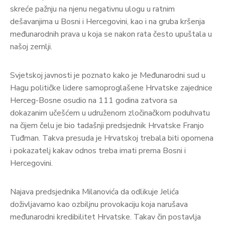
skreće pažnju na njenu negativnu ulogu u ratnim
dešavanjima u Bosni i Hercegovini, kao i na gruba kršenja
međunarodnih prava u koja se nakon rata često upuštala u
našoj zemlji.
Svjetskoj javnosti je poznato kako je Međunarodni sud u
Hagu političke lidere samoproglašene Hrvatske zajednice
Herceg-Bosne osudio na 111 godina zatvora sa
dokazanim učešćem u udruženom zločinačkom poduhvatu
na čijem čelu je bio tadašnji predsjednik Hrvatske Franjo
Tuđman. Takva presuda je Hrvatskoj trebala biti opomena
i pokazatelj kakav odnos treba imati prema Bosni i
Hercegovini.
Najava predsjednika Milanovića da odlikuje Jelića
doživljavamo kao ozbiljnu provokaciju koja narušava
međunarodni kredibilitet Hrvatske. Takav čin postavlja