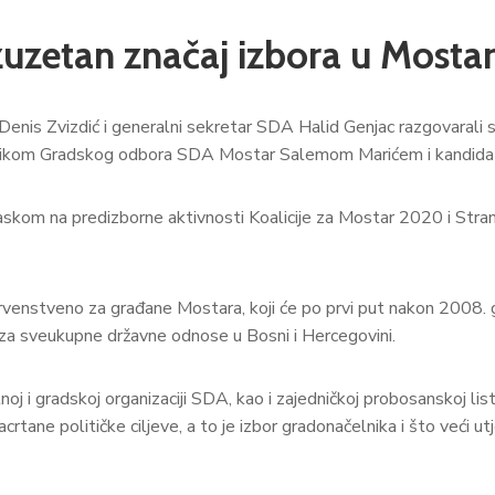
zuzetan značaj izbora u Mosta
Denis Zvizdić i generalni sekretar SDA Halid Genjac razgovara
nikom Gradskog odbora SDA Mostar Salemom Marićem i kandidat
laskom na predizborne aktivnosti Koalicije za Mostar 2020 i Stran
prvenstveno za građane Mostara, koji će po prvi put nakon 2008.
i za sveukupne državne odnose u Bosni i Hercegovini.
 i gradskoj organizaciji SDA, kao i zajedničkoj probosanskoj listi
rtane političke ciljeve, a to je izbor gradonačelnika i što veći ut