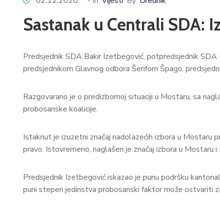
02.12.2020.
- In
Vijesti
By
Urednik
Sastanak u Centrali SDA: I
Predsjednik SDA Bakir Izetbegović, potpredsjednik SDA 
predsjednikom Glavnog odbora Šerifom Špago, predsjed
Razgovarano je o predizbornoj situaciji u Mostaru, sa nag
probosanske koalicije.
Istaknut je izuzetni značaj nadolazećih izbora u Mostaru 
pravo. Istovremeno, naglašen je značaj izbora u Mostaru 
Predsjednik Izetbegović iskazao je punu podršku kantonalnoj
puni stepen jedinstva probosanski faktor može ostvariti zac