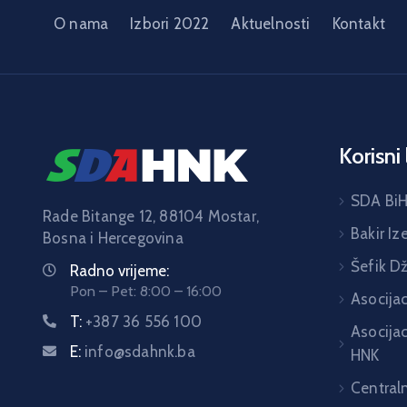
O nama
Izbori 2022
Aktuelnosti
Kontakt
Korisni 
SDA Bi
Rade Bitange 12, 88104 Mostar,
Bakir Iz
Bosna i Hercegovina
Šefik D
Radno vrijeme:
Pon – Pet: 8:00 – 16:00
Asocija
T:
+387 36 556 100
Asocija
E:
info@sdahnk.ba
HNK
Central