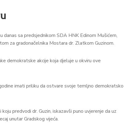
ru
li su danas sa predsjednikom SDA HNK Edinom Mušićem,
om za gradonačelnika Mostara dr. Zlatkom Guzinom.
ke demokratske akcije koja djeluje u okviru ove
 godine imati priliku da ostvare svoje temljno demokratsko
 koju predvodi dr. Guzin, iskazavši puno uvjerenje da uz
jecaj unutar Gradskog vijeća.