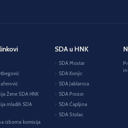
linkovi
SDA u HNK
N
H
SDA Mostar
Pr
in
etbegović
SDA Konjic
žaferović
SDA Jablanica
cija Žene SDA HNK
SDA Prozor
cija mladih SDA
SDA Čapljina
SDA Stolac
na izborna komisija