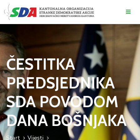
O
NAMA
DOGAĐAJI
ČESTITKA
VIJESTI
PREDSJEDNIKA
KONTAKT
SDA POVODOM
DANA BOŠNJAKA
Start
Vijesti