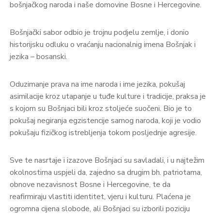
bošnjačkog naroda i naše domovine Bosne i Hercegovine.
Bošnjački sabor odbio je trojnu podjelu zemlje, i donio
historijsku odluku o vraćanju nacionalnig imena Bošnjak i
jezika – bosanski.
Oduzimanje prava na ime naroda i ime jezika, pokušaj
asimilacije kroz utapanje u tuđe kulture i tradicije, praksa je
s kojom su Bošnjaci bili kroz stoljeće suočeni. Bio je to
pokušaj negiranja egzistencije samog naroda, koji je vodio
pokušaju fizičkog istrebljenja tokom posljednje agresije.
Sve te nasrtaje i izazove Bošnjaci su savladali, i u najtežim
okolnostima uspjeli da, zajedno sa drugim bh. patriotama,
obnove nezavisnost Bosne i Hercegovine, te da
reafirmiraju vlastiti identitet, vjeru i kulturu. Plaćena je
ogromna cijena slobode, ali Bošnjaci su izborili poziciju