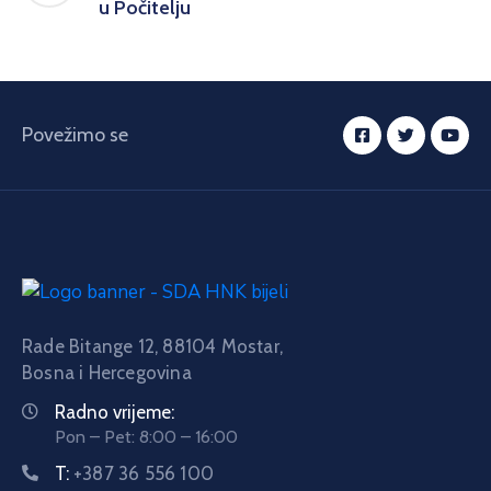
u Počitelju
Povežimo se
Rade Bitange 12, 88104 Mostar,
Bosna i Hercegovina
Radno vrijeme:
Pon – Pet: 8:00 – 16:00
T:
+387 36 556 100