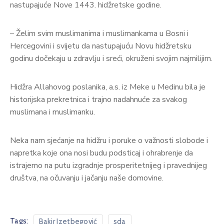
nastupajuće Nove 1443. hidžretske godine.
– Želim svim muslimanima i muslimankama u Bosni i
Hercegovini i svijetu da nastupajuću Novu hidžretsku
godinu dočekaju u zdravlju i sreći, okruženi svojim najmilijim.
Hidžra Allahovog poslanika, a.s. iz Meke u Medinu bila je
historijska prekretnica i trajno nadahnuće za svakog
muslimana i muslimanku.
Neka nam sjećanje na hidžru i poruke o važnosti slobode i
napretka koje ona nosi budu podsticaj i ohrabrenje da
istrajemo na putu izgradnje prosperitetnijeg i pravednijeg
društva, na očuvanju i jačanju naše domovine.
Tags:
Bakir Izetbegović
sda