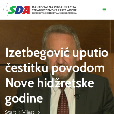
O
NAMA
DOGAĐAJI
Izetbegović uputio
VIJESTI
čestitku povodom
KONTAKT
Nove hidžretske
godine
Start
Vijesti