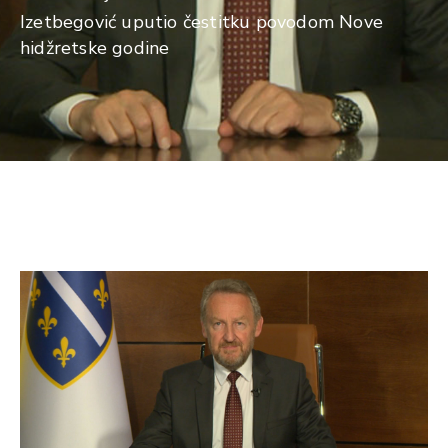
Izetbegović uputio čestitku povodom Nove
hidžretske godine