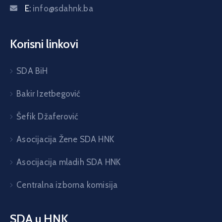
E:
info@sdahnk.ba
Korisni linkovi
SDA BiH
Bakir Izetbegović
Šefik Džaferović
Asocijacija Žene SDA HNK
Asocijacija mladih SDA HNK
Centralna izborna komisija
SDA u HNK