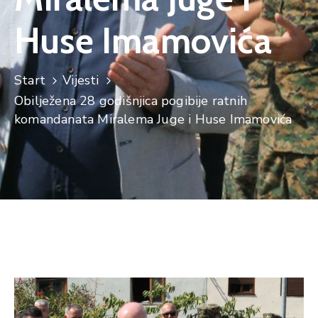
Huse Imamovića
Start
Vijesti
Obilježena 28 godišnjica pogibije ratnih
komandanata Miralema Juge i Huse Imamovića