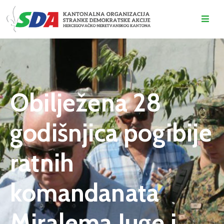
O
NAMA
DOGAĐAJI
Obilježena 28
VIJESTI
godišnjica pogibije
KONTAKT
ratnih
komandanata
Miralema Juge i