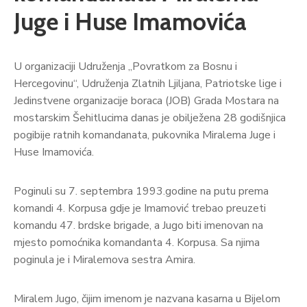
Juge i Huse Imamovića
U organizaciji Udruženja „Povratkom za Bosnu i
Hercegovinu“, Udruženja Zlatnih Ljiljana, Patriotske lige i
Jedinstvene organizacije boraca (JOB) Grada Mostara na
mostarskim Šehitlucima danas je obilježena 28 godišnjica
pogibije ratnih komandanata, pukovnika Miralema Juge i
Huse Imamovića.
Poginuli su 7. septembra 1993.godine na putu prema
komandi 4. Korpusa gdje je Imamović trebao preuzeti
komandu 47. brdske brigade, a Jugo biti imenovan na
mjesto pomoćnika komandanta 4. Korpusa. Sa njima
poginula je i Miralemova sestra Amira.
Miralem Jugo, čijim imenom je nazvana kasarna u Bijelom