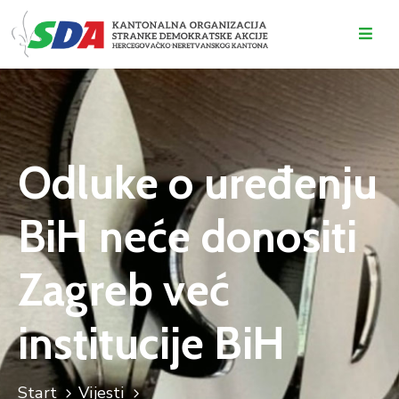
O
NAMA
DOGAĐAJI
Odluke o uređenju
VIJESTI
BiH neće donositi
KONTAKT
Zagreb već
institucije BiH
Start
Vijesti