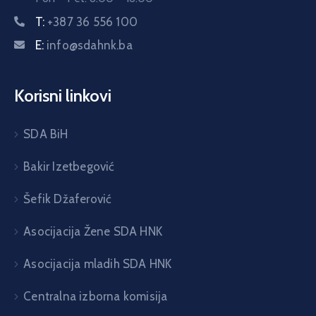
T:
+387 36 556 100
E:
info@sdahnk.ba
Korisni linkovi
SDA BiH
Bakir Izetbegović
Šefik Džaferović
Asocijacija Žene SDA HNK
Asocijacija mladih SDA HNK
Centralna izborna komisija