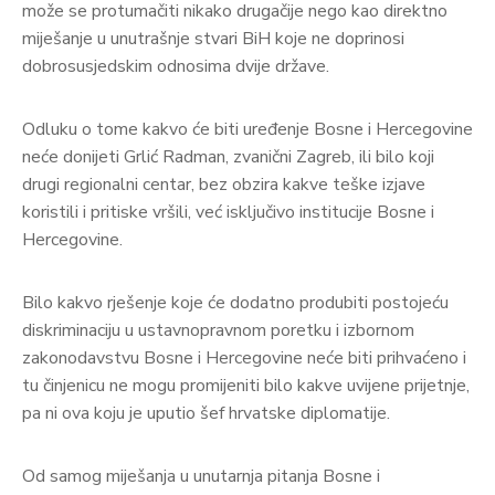
može se protumačiti nikako drugačije nego kao direktno
miješanje u unutrašnje stvari BiH koje ne doprinosi
dobrosusjedskim odnosima dvije države.
Odluku o tome kakvo će biti uređenje Bosne i Hercegovine
neće donijeti Grlić Radman, zvanični Zagreb, ili bilo koji
drugi regionalni centar, bez obzira kakve teške izjave
koristili i pritiske vršili, već isključivo institucije Bosne i
Hercegovine.
Bilo kakvo rješenje koje će dodatno produbiti postojeću
diskriminaciju u ustavnopravnom poretku i izbornom
zakonodavstvu Bosne i Hercegovine neće biti prihvaćeno i
tu činjenicu ne mogu promijeniti bilo kakve uvijene prijetnje,
pa ni ova koju je uputio šef hrvatske diplomatije.
Od samog miješanja u unutarnja pitanja Bosne i