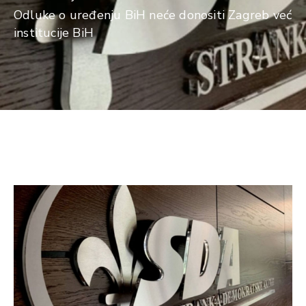
Odluke o uređenju BiH neće donositi Zagreb već
institucije BiH