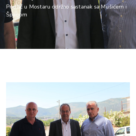
Podžić u Mostaru održao sastanak sa Mušićem i
Špagom