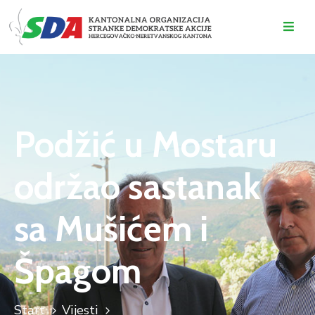
O
NAMA
DOGAĐAJI
Podžić u Mostaru
VIJESTI
održao sastanak
KONTAKT
sa Mušićem i
Špagom
Start
Vijesti