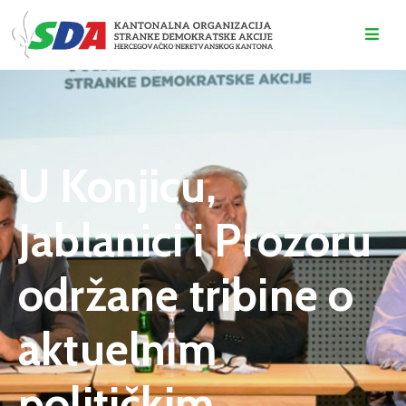
O
NAMA
DOGAĐAJI
U Konjicu,
VIJESTI
Jablanici i Prozoru
KONTAKT
održane tribine o
aktuelnim
političkim