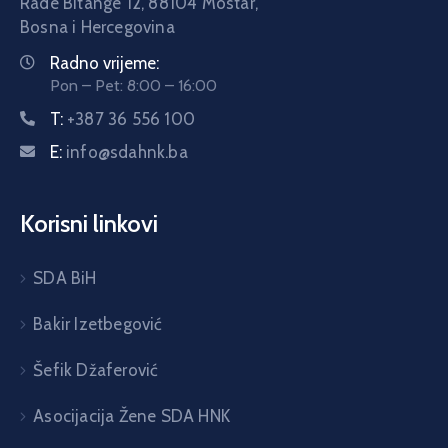
Rade Bitange 12, 88104 Mostar,
Bosna i Hercegovina
Radno vrijeme:
Pon – Pet: 8:00 – 16:00
T:
+387 36 556 100
E:
info@sdahnk.ba
Korisni linkovi
SDA BiH
Bakir Izetbegović
Šefik Džaferović
Asocijacija Žene SDA HNK