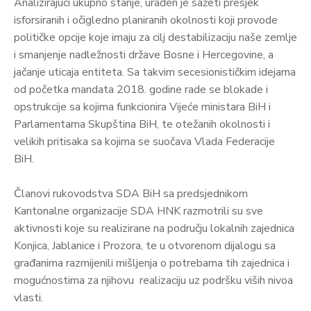
Analizirajući ukupno stanje, urađen je sažeti presjek
isforsiranih i očigledno planiranih okolnosti koji provode
političke opcije koje imaju za cilj destabilizaciju naše zemlje
i smanjenje nadležnosti države Bosne i Hercegovine, a
jačanje uticaja entiteta. Sa takvim secesionističkim idejama
od početka mandata 2018. godine rade se blokade i
opstrukcije sa kojima funkcionira Vijeće ministara BiH i
Parlamentarna Skupština BiH, te otežanih okolnosti i
velikih pritisaka sa kojima se suočava Vlada Federacije
BiH.
Članovi rukovodstva SDA BiH sa predsjednikom
Kantonalne organizacije SDA HNK razmotrili su sve
aktivnosti koje su realizirane na području lokalnih zajednica
Konjica, Jablanice i Prozora, te u otvorenom dijalogu sa
građanima razmijenili mišljenja o potrebama tih zajednica i
mogućnostima za njihovu realizaciju uz podršku viših nivoa
vlasti.