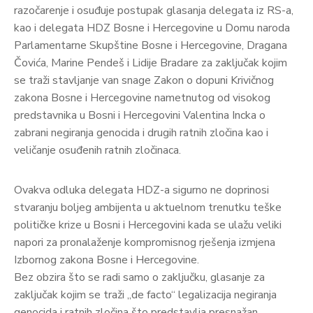
razočarenje i osuđuje postupak glasanja delegata iz RS-a,
kao i delegata HDZ Bosne i Hercegovine u Domu naroda
Parlamentarne Skupštine Bosne i Hercegovine, Dragana
Čovića, Marine Pendeš i Lidije Bradare za zaključak kojim
se traži stavljanje van snage Zakon o dopuni Krivičnog
zakona Bosne i Hercegovine nametnutog od visokog
predstavnika u Bosni i Hercegovini Valentina Incka o
zabrani negiranja genocida i drugih ratnih zločina kao i
veličanje osuđenih ratnih zločinaca.
Ovakva odluka delegata HDZ-a sigurno ne doprinosi
stvaranju boljeg ambijenta u aktuelnom trenutku teške
političke krize u Bosni i Hercegovini kada se ulažu veliki
napori za pronalaženje kompromisnog rješenja izmjena
Izbornog zakona Bosne i Hercegovine.
Bez obzira što se radi samo o zaključku, glasanje za
zaključak kojim se traži „de facto“ legalizacija negiranja
genocida i ratnih zločina što predstavlja presnažan