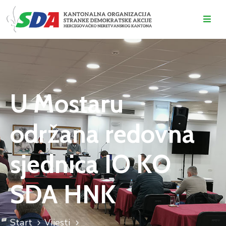
O
NAMA
DOGAĐAJI
U Mostaru
VIJESTI
održana redovna
KONTAKT
sjednica IO KO
SDA HNK
Start
Vijesti