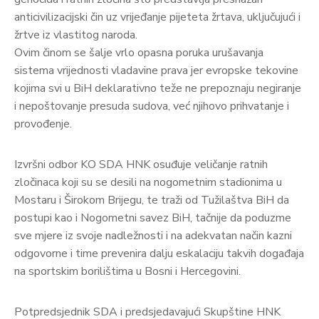
anticivilizacijski čin uz vrijeđanje pijeteta žrtava, uključujući i
žrtve iz vlastitog naroda.
Ovim činom se šalje vrlo opasna poruka urušavanja
sistema vrijednosti vladavine prava jer evropske tekovine
kojima svi u BiH deklarativno teže ne prepoznaju negiranje
i nepoštovanje presuda sudova, već njihovo prihvatanje i
provođenje.
Izvršni odbor KO SDA HNK osuđuje veličanje ratnih
zločinaca koji su se desili na nogometnim stadionima u
Mostaru i Širokom Brijegu, te traži od Tužilaštva BiH da
postupi kao i Nogometni savez BiH, tačnije da poduzme
sve mjere iz svoje nadležnosti i na adekvatan način kazni
odgovorne i time prevenira dalju eskalaciju takvih događaja
na sportskim borilištima u Bosni i Hercegovini.
Potpredsjednik SDA i predsjedavajući Skupštine HNK