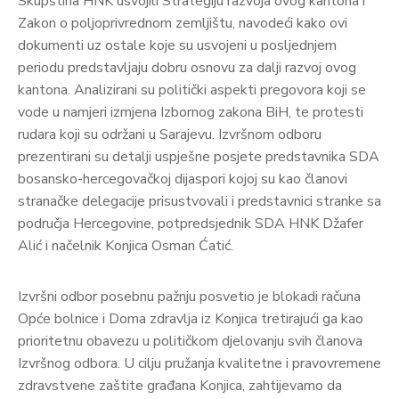
Skupština HNK usvojili Strategiju razvoja ovog kantona i
Zakon o poljoprivrednom zemljištu, navodeći kako ovi
dokumenti uz ostale koje su usvojeni u posljednjem
periodu predstavljaju dobru osnovu za dalji razvoj ovog
kantona. Analizirani su politički aspekti pregovora koji se
vode u namjeri izmjena Izbornog zakona BiH, te protesti
rudara koji su održani u Sarajevu. Izvršnom odboru
prezentirani su detalji uspješne posjete predstavnika SDA
bosansko-hercegovačkoj dijaspori kojoj su kao članovi
stranačke delegacije prisustvovali i predstavnici stranke sa
područja Hercegovine, potpredsjednik SDA HNK Džafer
Alić i načelnik Konjica Osman Ćatić.
Izvršni odbor posebnu pažnju posvetio je blokadi računa
Opće bolnice i Doma zdravlja iz Konjica tretirajući ga kao
prioritetnu obavezu u političkom djelovanju svih članova
Izvršnog odbora. U cilju pružanja kvalitetne i pravovremene
zdravstvene zaštite građana Konjica, zahtijevamo da