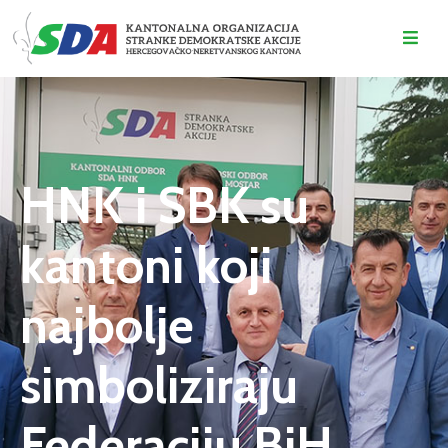
O
NAMA
DOGAĐAJI
HNK i SBK su
VIJESTI
kantoni koji
KONTAKT
najbolje
simboliziraju
Federaciju BiH