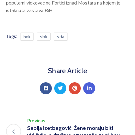
popularni vidkovac na Fortici iznad Mostara na kojem je
istaknuta zastava BiH.
Tags:
hnk
sbk
sda
Share Article
Previous
Sebija Izetbegović: Žene moraju biti