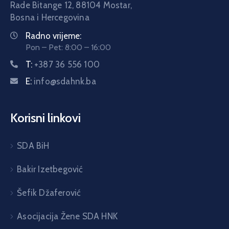
Rade Bitange 12, 88104 Mostar,
Bosna i Hercegovina
Radno vrijeme:
Pon – Pet: 8:00 – 16:00
T:
+387 36 556 100
E:
info@sdahnk.ba
Korisni linkovi
SDA BiH
Bakir Izetbegović
Šefik Džaferović
Asocijacija Žene SDA HNK