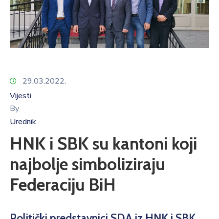
29.03.2022.
Vijesti
By
Urednik
HNK i SBK su kantoni koji
najbolje simboliziraju
Federaciju BiH
Politički predstavnici SDA iz HNK i SBK