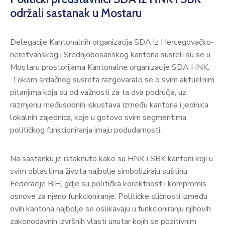
održali sastanak u Mostaru
Delegacije Kantonalnih organizacija SDA iz Hercegovačko-
neretvanskog i Srednjobosanskog kantona susreli su se u
Mostaru prostorijama Kantonalne organizacije SDA HNK.
Tokom srdačnog susreta razgovaralo se o svim aktuelnim
pitanjima koja su od važnosti za ta dva područja, uz
razmjenu međusobnih iskustava između kantona i jedinica
lokalnih zajednica, koje u gotovo svim segmentima
političkog funkcioniranja imaju podudarnosti.
Na sastanku je istaknuto kako su HNK i SBK kantoni koji u
svim oblastima života najbolje simboliziraju suštinu
Federacije BiH, gdje su politička korektnost i kompromis
osnove za njeno funkcioniranje. Političke sličnosti između
ovih kantona najbolje se oslikavaju u funkcioniranju njihovih
zakonodavnih izvršnih vlasti unutar kojih se pozitivnim