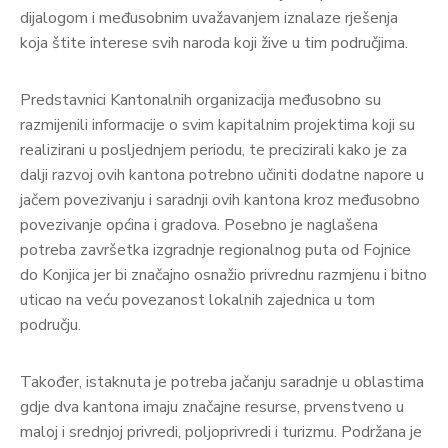
dijalogom i međusobnim uvažavanjem iznalaze rješenja
koja štite interese svih naroda koji žive u tim područjima.
Predstavnici Kantonalnih organizacija međusobno su
razmijenili informacije o svim kapitalnim projektima koji su
realizirani u posljednjem periodu, te precizirali kako je za
dalji razvoj ovih kantona potrebno učiniti dodatne napore u
jačem povezivanju i saradnji ovih kantona kroz međusobno
povezivanje općina i gradova. Posebno je naglašena
potreba završetka izgradnje regionalnog puta od Fojnice
do Konjica jer bi značajno osnažio privrednu razmjenu i bitno
uticao na veću povezanost lokalnih zajednica u tom
području.
Također, istaknuta je potreba jačanju saradnje u oblastima
gdje dva kantona imaju značajne resurse, prvenstveno u
maloj i srednjoj privredi, poljoprivredi i turizmu. Podržana je