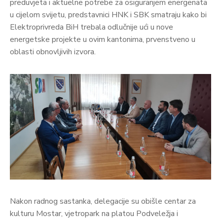
preduvjeta i aktuelne potrebe za osiguranjem energenata
u cijelom svijetu, predstavnici HNK i SBK smatraju kako bi
Elektroprivreda BiH trebala odlučnije ući u nove
energetske projekte u ovim kantonima, prvenstveno u
oblasti obnovljivih izvora.
Nakon radnog sastanka, delegacije su obišle centar za
kulturu Mostar, vjetropark na platou Podveležja i