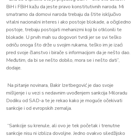
BiH i FBiH kažu da jeste pravo konstitutivnih naroda. Mi
smatramo da domovi naroda trebaju da štite isključivo
vitalni nacionalni interes i ako postoje blokade, a očigledno
postoje, trebaju postojati mehanizmi koji bi otklonili te
blokade. U prvih mah su dogovori tvrdi jer se svi teško
odriču onoga što drže u svojim rukama, teško im je izaći
pred svoje članstvo i birače s informacijom da je nešto dao.
Međutim, da bi se nešto dobilo, mora se i nešto dati”,
dodaje.
Na pitanje novinara, Bakir Izetbegović je dao svoje
mišljenje i u vezi s nedavnim uvođenjem sankcija Miloradu
Dodiku od SAD-a te je rekao kako je moguće očekivati
sankcije i od evropskih zemalja.
“Sankcije su krenule, ali ovo je tek početak i trenutne
sankcije nisu ni izbliza dovoljne. Jedno ovakvo siledžijsko