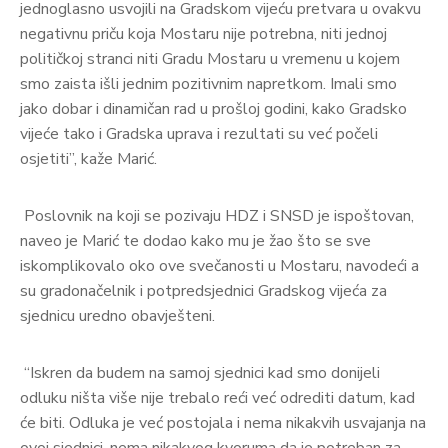
jednoglasno usvojili na Gradskom vijeću pretvara u ovakvu
negativnu priču koja Mostaru nije potrebna, niti jednoj
političkoj stranci niti Gradu Mostaru u vremenu u kojem
smo zaista išli jednim pozitivnim napretkom. Imali smo
jako dobar i dinamičan rad u prošloj godini, kako Gradsko
vijeće tako i Gradska uprava i rezultati su već počeli
osjetiti”, kaže Marić.
Poslovnik na koji se pozivaju HDZ i SNSD je ispoštovan,
naveo je Marić te dodao kako mu je žao što se sve
iskomplikovalo oko ove svečanosti u Mostaru, navodeći a
su gradonačelnik i potpredsjednici Gradskog vijeća za
sjednicu uredno obavješteni.
“Iskren da budem na samoj sjednici kad smo donijeli
odluku ništa više nije trebalo reći već odrediti datum, kad
će biti. Odluka je već postojala i nema nikakvih usvajanja na
ovoj sjednici, nema nikakvog kvoruma da je potreban za