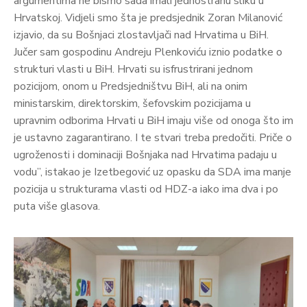
argumentima ne bismo sada imali jednostranu sliku u
Hrvatskoj. Vidjeli smo šta je predsjednik Zoran Milanović
izjavio, da su Bošnjaci zlostavljači nad Hrvatima u BiH.
Jučer sam gospodinu Andreju Plenkoviću iznio podatke o
strukturi vlasti u BiH. Hrvati su isfrustrirani jednom
pozicijom, onom u Predsjedništvu BiH, ali na onim
ministarskim, direktorskim, šefovskim pozicijama u
upravnim odborima Hrvati u BiH imaju više od onoga što im
je ustavno zagarantirano. I te stvari treba predočiti. Priče o
ugroženosti i dominaciji Bošnjaka nad Hrvatima padaju u
vodu”, istakao je Izetbegović uz opasku da SDA ima manje
pozicija u strukturama vlasti od HDZ-a iako ima dva i po
puta više glasova.