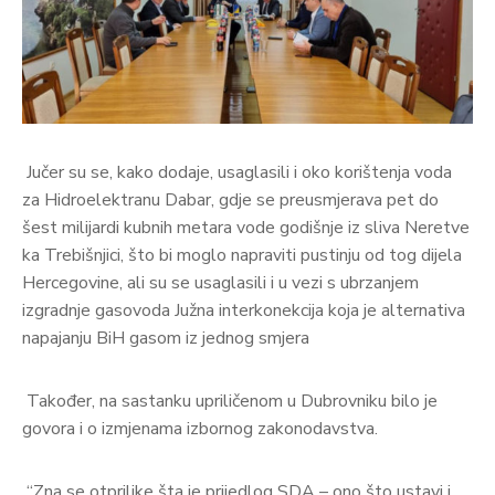
Jučer su se, kako dodaje, usaglasili i oko korištenja voda
za Hidroelektranu Dabar, gdje se preusmjerava pet do
šest milijardi kubnih metara vode godišnje iz sliva Neretve
ka Trebišnjici, što bi moglo napraviti pustinju od tog dijela
Hercegovine, ali su se usaglasili i u vezi s ubrzanjem
izgradnje gasovoda Južna interkonekcija koja je alternativa
napajanju BiH gasom iz jednog smjera
Također, na sastanku upriličenom u Dubrovniku bilo je
govora i o izmjenama izbornog zakonodavstva.
“Zna se otprilike šta je prijedlog SDA – ono što ustavi i