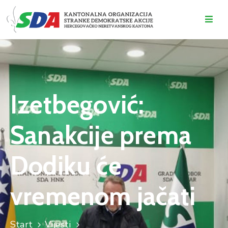
O
NAMA
DOGAĐAJI
Izetbegović:
VIJESTI
Sanakcije prema
KONTAKT
Dodiku će
vremenom jačati
Start
Vijesti