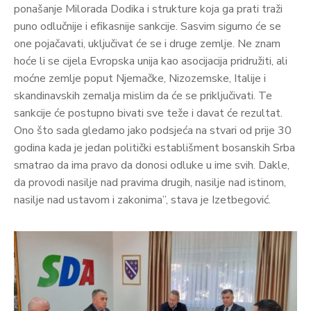
ponašanje Milorada Dodika i strukture koja ga prati traži
puno odlučnije i efikasnije sankcije. Sasvim sigurno će se
one pojačavati, uključivat će se i druge zemlje. Ne znam
hoće li se cijela Evropska unija kao asocijacija pridružiti, ali
moćne zemlje poput Njemačke, Nizozemske, Italije i
skandinavskih zemalja mislim da će se priključivati. Te
sankcije će postupno bivati sve teže i davat će rezultat.
Ono što sada gledamo jako podsjeća na stvari od prije 30
godina kada je jedan politički establišment bosanskih Srba
smatrao da ima pravo da donosi odluke u ime svih. Dakle,
da provodi nasilje nad pravima drugih, nasilje nad istinom,
nasilje nad ustavom i zakonima”, stava je Izetbegović.