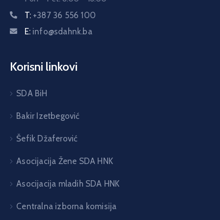
T:
+387 36 556 100
E:
info@sdahnk.ba
Korisni linkovi
SDA BiH
Bakir Izetbegović
Šefik Džaferović
Asocijacija Žene SDA HNK
Asocijacija mladih SDA HNK
Centralna izborna komisija