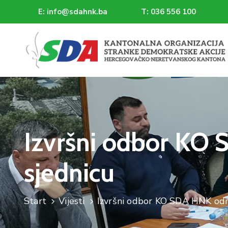
E: info@sdahnk.ba
T: 036 556 100
Izvršni odbor KO
sjednicu
Start
Vijesti
Izvršni odbor KO SDA HNK odr