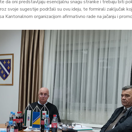
a oni predstavljaju esencijalnu snagu stranke i trebaju biti pokr
kroz svoje sugestije podržali su ovu ideju, te formirali zaključak 
sa Kantonalnom organizacijom afirmativno rade na jačanju i prom