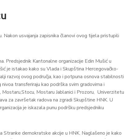
cu
 Nakon usvajanja zapisnika članovi ovog tijela pristupili
ima. Predsjednik Kantonalne organizacije Edin Mušić u
Mušić je istakao kako su Vlada i Skupština Hercegovačko-
lji razvoj ovog područja, kao i potpuna osnova stabilnosti
og nivoa transferiraju kao podrška svim gradovima i
Mostaru,Stocu, Mostaru Jablanici i Prozoru, Univerzitetu
dstava za završetak radova na zgradi Skupštine HNK. U
ganizacija je iskazala punu podršku predsjedniku
ora Stranke demokratske akcije u HNK. Naglašeno je kako