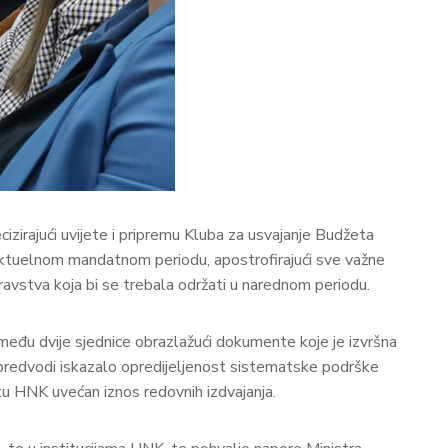
izirajući uvijete i pripremu Kluba za usvajanje Budžeta
 aktuelnom mandatnom periodu, apostrofirajući sve važne
ravstva koja bi se trebala održati u narednom periodu.
među dvije sjednice obrazlažući dokumente koje je izvršna
e predvodi iskazalo opredijeljenost sistematske podrške
tu HNK uvećan iznos redovnih izdvajanja.