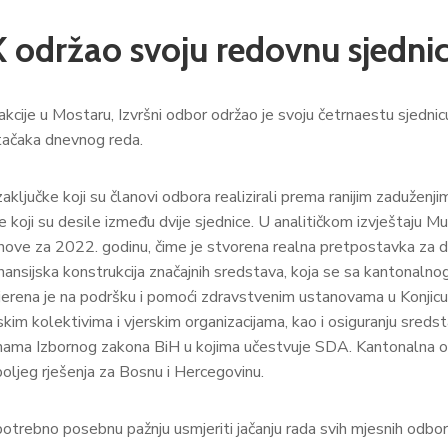
 održao svoju redovnu sjedni
ije u Mostaru, Izvršni odbor održao je svoju četrnaestu sjednicu.
 tačaka dnevnog reda.
ključke koji su članovi odbora realizirali prema ranijim zaduženj
je koji su desile između dvije sjednice. U analitičkom izvještaju 
anove za 2022. godinu, čime je stvorena realna pretpostavka za da
 finansijska konstrukcija značajnih sredstava, koja se sa kantonaln
rena je na podršku i pomoći zdravstvenim ustanovama u Konjicu, 
tskim kolektivima i vjerskim organizacijama, kao i osiguranju sre
jenama Izbornog zakona BiH u kojima učestvuje SDA. Kantonalna or
oljeg rješenja za Bosnu i Hercegovinu.
potrebno posebnu pažnju usmjeriti jačanju rada svih mjesnih odb