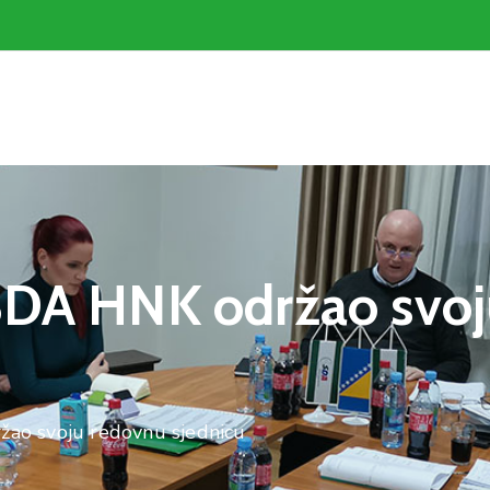
 SDA HNK održao svo
žao svoju redovnu sjednicu