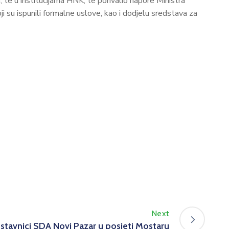
, te u institucijama HNK, te pohvalio napore Ministra
ji su ispunili formalne uslove, kao i dodjelu sredstava za
Next
stavnici SDA Novi Pazar u posjeti Mostaru