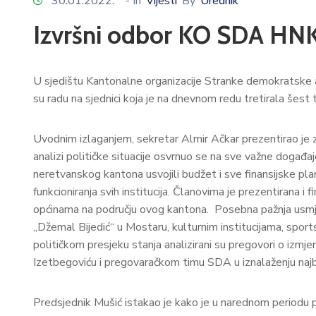
30.01.2022.
- In
Vijesti
By
Urednik
Izvršni odbor KO SDA HNK
U sjedištu Kantonalne organizacije Stranke demokratske akc
su radu na sjednici koja je na dnevnom redu tretirala šest
Uvodnim izlaganjem, sekretar Almir Ačkar prezentirao je za
analizi političke situacije osvrnuo se na sve važne događa
neretvanskog kantona usvojili budžet i sve finansijske pl
funkcioniranja svih institucija. Članovima je prezentirana i
općinama na području ovog kantona. Posebna pažnja usmje
„Džemal Bijedić“ u Mostaru, kulturnim institucijama, spor
političkom presjeku stanja analizirani su pregovori o izm
Izetbegoviću i pregovaračkom timu SDA u iznalaženju najb
Predsjednik Mušić istakao je kako je u narednom periodu 