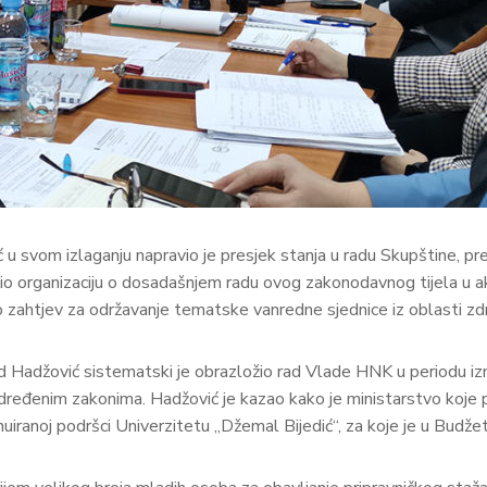
 svom izlaganju napravio je presjek stanja u radu Skupštine, prec
jetio organizaciju o dosadašnjem radu ovog zakonodavnog tijela u
ao zahtjev za održavanje tematske vanredne sjednice iz oblasti zd
id Hadžović sistematski je obrazložio rad Vlade HNK u periodu iz
o određenim zakonima. Hadžović je kazao kako je ministarstvo koj
uiranoj podršci Univerzitetu „Džemal Bijedić“, za koje je u Budže