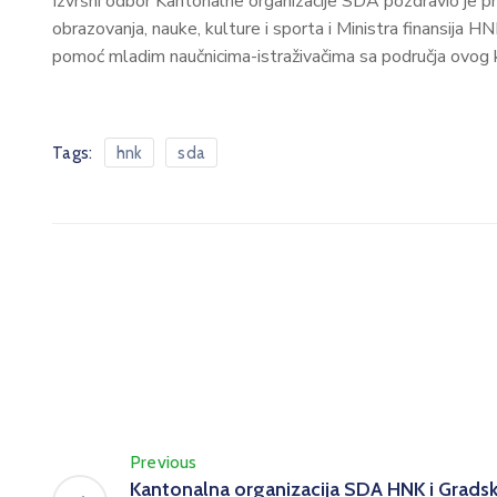
Izvršni odbor Kantonalne organizacije SDA pozdravio je pr
obrazovanja, nauke, kulture i sporta i Ministra finansija H
pomoć mladim naučnicima-istraživačima sa područja ovog 
Tags:
hnk
sda
Previous
Kantonalna organizacija SDA HNK i Gradsk