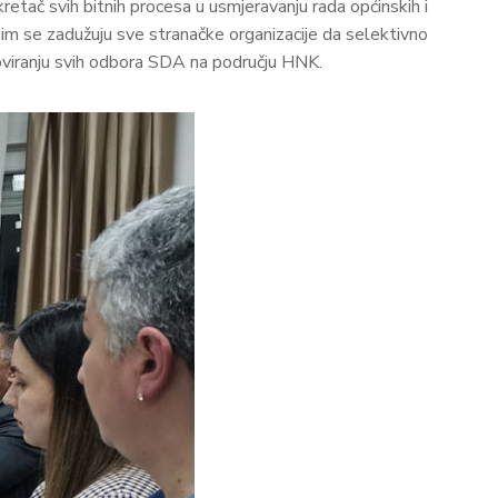
etač svih bitnih procesa u usmjeravanju rada općinskih i
kojim se zadužuju sve stranačke organizacije da selektivno
oviranju svih odbora SDA na području HNK.