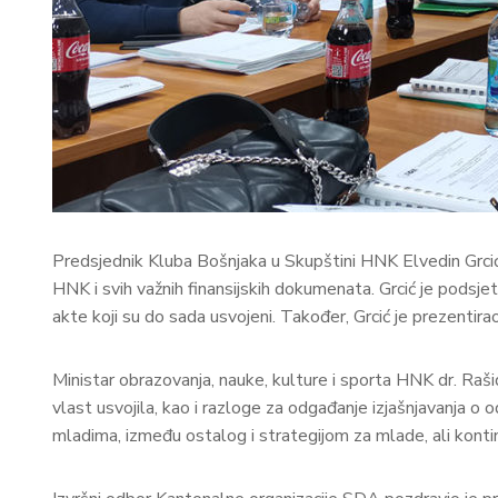
Predsjednik Kluba Bošnjaka u Skupštini HNK Elvedin Grcić u
HNK i svih važnih finansijskih dokumenata. Grcić je pods
akte koji su do sada usvojeni. Također, Grcić je prezentir
Ministar obrazovanja, nauke, kulture i sporta HNK dr. Raš
vlast usvojila, kao i razloge za odgađanje izjašnjavanja 
mladima, između ostalog i strategijom za mlade, ali kontin