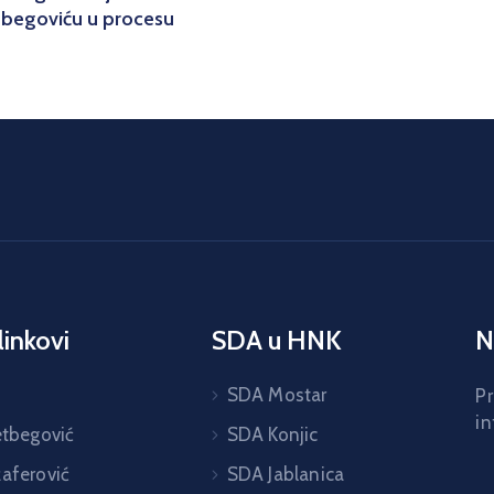
etbegoviću u procesu
linkovi
SDA u HNK
N
H
SDA Mostar
Pr
in
etbegović
SDA Konjic
žaferović
SDA Jablanica