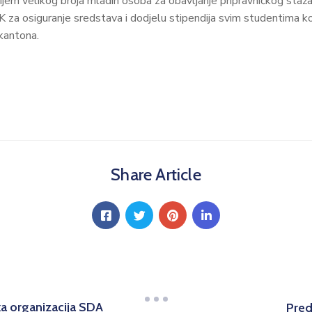
ijem velikog broja mladih osoba za obavljanje pripravničkog staža
NK za osiguranje sredstava i dodjelu stipendija svim studentima ko
kantona.
Share Article
a organizacija SDA
Pred