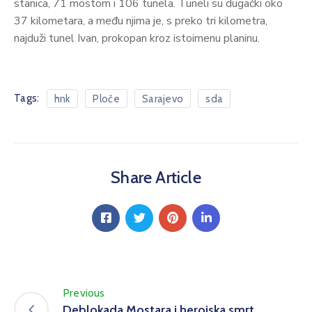
stanica, 71 mostom i 106 tunela. Tuneli su dugački oko
37 kilometara, a među njima je, s preko tri kilometra,
najduži tunel Ivan, prokopan kroz istoimenu planinu.
Tags:
hnk
Ploče
Sarajevo
sda
Share Article
Previous
Deblokada Mostara i herojska smrt