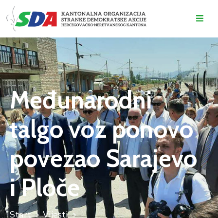
O
NAMA
DOGAĐAJI
Međunarodni
VIJESTI
talgo voz ponovo
KONTAKT
povezao Sarajevo
i Ploče
Start
Vijesti