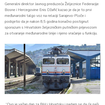
Generalni direktor Javnog preduzeća Željeznice Federacije
Bosne i Hercegovine Enis Džafić kazao je da je to prvi
međunarodni talgo voz na relaciji Sarajevo-Ploče i
podsjetio da je nakon 8,5 godina konačno postignut
sporazum s Hrvatskim željezničkim putničkim prijevozom
za otvaranje međunarodne linije i njeno vraćanje u funkciju.
“Ovo je važan dan za BiH i Hrvatsku i nadam se da će naši