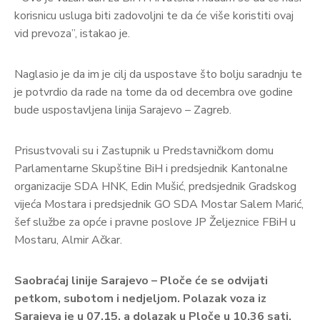
korisnicu usluga biti zadovoljni te da će više koristiti ovaj
vid prevoza”, istakao je.
Naglasio je da im je cilj da uspostave što bolju saradnju te
je potvrdio da rade na tome da od decembra ove godine
bude uspostavljena linija Sarajevo – Zagreb.
Prisustvovali su i Zastupnik u Predstavničkom domu
Parlamentarne Skupštine BiH i predsjednik Kantonalne
organizacije SDA HNK, Edin Mušić, predsjednik Gradskog
vijeća Mostara i predsjednik GO SDA Mostar Salem Marić,
šef službe za opće i pravne poslove JP Željeznice FBiH u
Mostaru, Almir Ačkar.
Saobraćaj linije Sarajevo – Ploče će se odvijati
petkom, subotom i nedjeljom. Polazak voza iz
Sarajeva je u 07.15, a dolazak u Ploče u 10.36 sati.