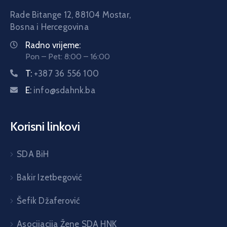
Rade Bitange 12, 88104 Mostar,
Bosna i Hercegovina
Radno vrijeme:
Pon – Pet: 8:00 – 16:00
T:
+387 36 556 100
E:
info@sdahnk.ba
Korisni linkovi
SDA BiH
Bakir Izetbegović
Šefik Džaferović
Asocijacija Žene SDA HNK