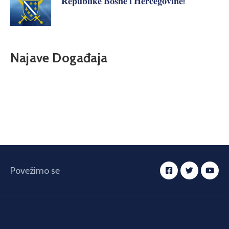
𝐑𝐞𝐩𝐮𝐛𝐥𝐢𝐤𝐞 𝐁𝐨𝐬𝐧𝐞 𝐢 𝐇𝐞𝐫𝐜𝐞𝐠𝐨𝐯𝐢𝐧𝐞!
Najave Događaja
Povežimo se