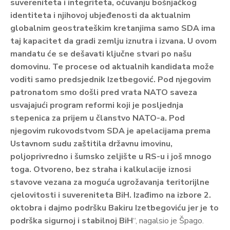
suvereniteta i integriteta, očuvanju bošnjačkog
identiteta i njihovoj ubjeđenosti da aktualnim
globalnim geostrateškim kretanjima samo SDA ima
taj kapacitet da gradi zemlju iznutra i izvana. U ovom
mandatu će se dešavati ključne stvari po našu
domovinu. Te procese od aktualnih kandidata može
voditi samo predsjednik Izetbegović. Pod njegovim
patronatom smo došli pred vrata NATO saveza
usvajajući program reformi koji je posljednja
stepenica za prijem u članstvo NATO-a. Pod
njegovim rukovodstvom SDA je apelacijama prema
Ustavnom sudu zaštitila državnu imovinu,
poljoprivredno i šumsko zeljište u RS-u i još mnogo
toga. Otvoreno, bez straha i kalkulacije iznosi
stavove vezana za moguća ugrožavanja teritorijlne
cjelovitosti i suvereniteta BiH. Izađimo na izbore 2.
oktobra i dajmo podršku Bakiru Izetbegoviću jer je to
podrška sigurnoj i stabilnoj BiH
“, nagalsio je Špago.