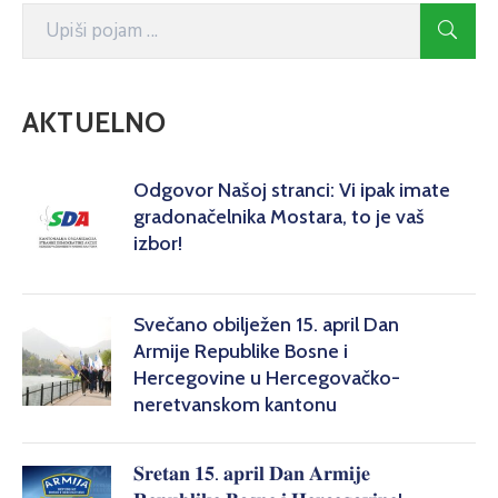
AKTUELNO
Odgovor Našoj stranci: Vi ipak imate
gradonačelnika Mostara, to je vaš
izbor!
Svečano obilježen 15. april Dan
Armije Republike Bosne i
Hercegovine u Hercegovačko-
neretvanskom kantonu
𝐒𝐫𝐞𝐭𝐚𝐧 𝟏𝟓. 𝐚𝐩𝐫𝐢𝐥 𝐃𝐚𝐧 𝐀𝐫𝐦𝐢𝐣𝐞