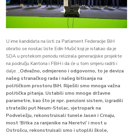
U ime kandidata na listi za Parlament Federacije BiH
obratio se nosilac liste Edin Mušić koji je istakao da je
SDA u protekom periodu relizirala generacijske projekte
na području Kantona i FBiH i da će u tom smjeru raditi i
dalje. „
Odvažno, odmjereno i odgovorno, to je deviza
našeg stranačkog rada i našeg bitisanja na
političkom prostoru BiH. Riješili smo mnoga važna
politička pitanja. Ustabili smo mnoge državne
parametre, kao što je npr. penzioni sistem, izgradili
strateški put Neum-Stolac, vjetropark na
Podveležju, rekonstruisali tunele Jasen i Crnaju,
most ‘Bitka za ranjenike na Neretvi’ i most u
Ostrošcu, rekonstruisali smo i utoplili škole,