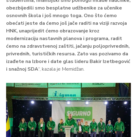
studentima, finansijski smo pomogli mlade naučnike,
obezbijedili smo besplatne udžbenike za učenike
osnovnih škola i još mnogo toga. Ono što ćemo
obećati jeste da ćemo još jače raditi na viziji razvoja
HNK, unaprijedit ćemo obrazovanje kroz
modernizaciju nastavnih planova i programa, radit
ćemo na zdravstvenoj zaštiti, jačanju poljoprivrednih,
privrednih, turističkih resursa. Zato vas pozivamo da
izađete na Izbore i date glas lideru Bakir Izetbegović
i snažnoj SDA
“, kazala je Memidžan.