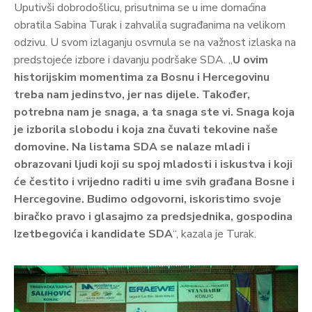
Uputivši dobrodošlicu, prisutnima se u ime domaćina
obratila Sabina Turak i zahvalila sugrađanima na velikom
odzivu. U svom izlaganju osvrnula se na važnost izlaska na
predstojeće izbore i davanju podršake SDA. „
U ovim
historijskim momentima za Bosnu i Hercegovinu
treba nam jedinstvo, jer nas dijele. Također,
potrebna nam je snaga, a ta snaga ste vi. Snaga koja
je izborila slobodu i koja zna čuvati tekovine naše
domovine. Na listama SDA se nalaze mladi i
obrazovani ljudi koji su spoj mladosti i iskustva i koji
će čestito i vrijedno raditi u ime svih građana Bosne i
Hercegovine. Budimo odgovorni, iskoristimo svoje
biračko pravo i glasajmo za predsjednika, gospodina
Izetbegovića i kandidate SDA
“, kazala je Turak.