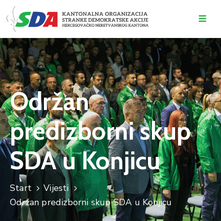
O
NAMA
DOGAĐAJI
Održan
VIJESTI
predizborni skup
KONTAKT
SDA u Konjicu
Start
Vijesti
Održan predizborni skup SDA u Konjicu