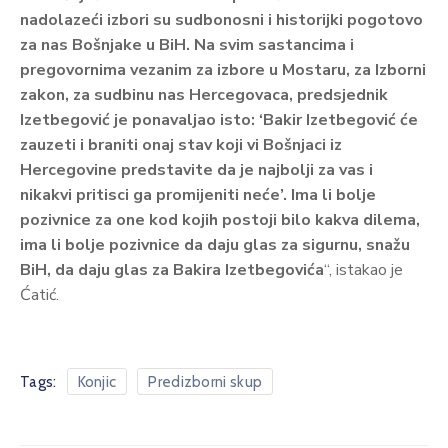
nadolazeći izbori su sudbonosni i historijki pogotovo
za nas Bošnjake u BiH. Na svim sastancima i
pregovornima vezanim za izbore u Mostaru, za Izborni
zakon, za sudbinu nas Hercegovaca, predsjednik
Izetbegović je ponavaljao isto: ‘Bakir Izetbegović će
zauzeti i braniti onaj stav koji vi Bošnjaci iz
Hercegovine predstavite da je najbolji za vas i
nikakvi pritisci ga promijeniti neće’. Ima li bolje
pozivnice za one kod kojih postoji bilo kakva dilema,
ima li bolje pozivnice da daju glas za sigurnu, snažu
BiH, da daju glas za Bakira Izetbegovića
“, istakao je
Ćatić.
Tags:
Konjic
Predizborni skup