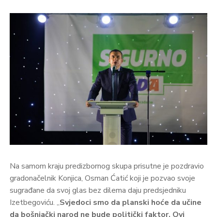
Na samom kraju predizbornog skupa prisutne je pozdravio
gradonačelnik Konjica, Osman Ćatić koji je pozvao svoje
sugrađane da svoj glas bez dilema daju predsjedniku
Izetbegoviću. „
Svjedoci smo da planski hoće da učine
da bošnjački narod ne bude politički faktor. Ovi