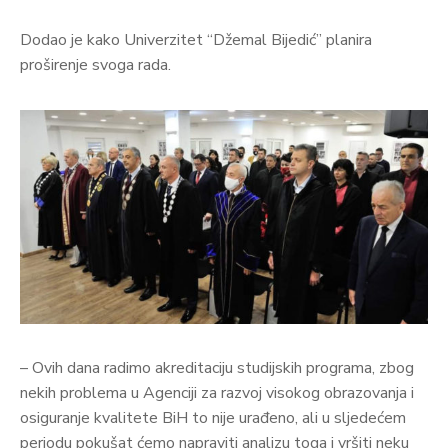
Dodao je kako Univerzitet “Džemal Bijedić” planira
proširenje svoga rada.
– Ovih dana radimo akreditaciju studijskih programa, zbog
nekih problema u Agenciji za razvoj visokog obrazovanja i
osiguranje kvalitete BiH to nije urađeno, ali u sljedećem
periodu pokušat ćemo napraviti analizu toga i vršiti neku