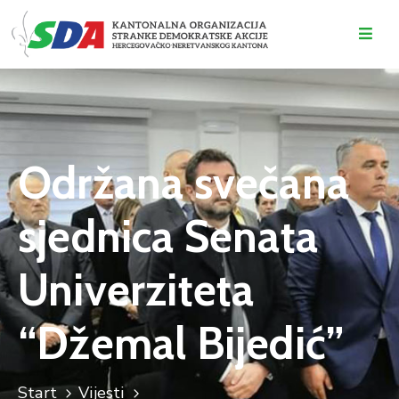
O
NAMA
DOGAĐAJI
Održana svečana
VIJESTI
sjednica Senata
KONTAKT
Univerziteta
“Džemal Bijedić”
Start
Vijesti