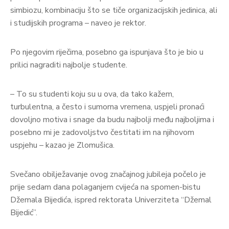
simbiozu, kombinaciju što se tiče organizacijskih jedinica, ali
i studijskih programa – naveo je rektor.
Po njegovim riječima, posebno ga ispunjava što je bio u
prilici nagraditi najbolje studente.
– To su studenti koju su u ova, da tako kažem,
turbulentna, a često i sumorna vremena, uspjeli pronaći
dovoljno motiva i snage da budu najbolji među najboljima i
posebno mi je zadovoljstvo čestitati im na njihovom
uspjehu – kazao je Zlomušica.
Svečano obilježavanje ovog značajnog jubileja počelo je
prije sedam dana polaganjem cvijeća na spomen-bistu
Džemala Bijedića, ispred rektorata Univerziteta “Džemal
Bijedić”.