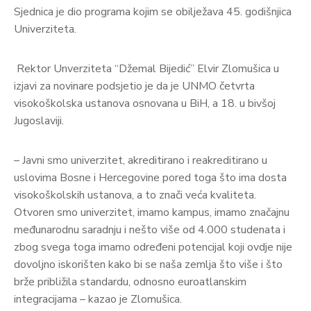
Sjednica je dio programa kojim se obilježava 45. godišnjica
Univerziteta.
Rektor Unverziteta “Džemal Bijedić” Elvir Zlomušica u
izjavi za novinare podsjetio je da je UNMO četvrta
visokoškolska ustanova osnovana u BiH, a 18. u bivšoj
Jugoslaviji.
– Javni smo univerzitet, akreditirano i reakreditirano u
uslovima Bosne i Hercegovine pored toga što ima dosta
visokoškolskih ustanova, a to znači veća kvaliteta.
Otvoren smo univerzitet, imamo kampus, imamo značajnu
međunarodnu saradnju i nešto više od 4.000 studenata i
zbog svega toga imamo određeni potencijal koji ovdje nije
dovoljno iskorišten kako bi se naša zemlja što više i što
brže približila standardu, odnosno euroatlanskim
integracijama – kazao je Zlomušica.