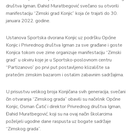
društva Igman, Đahid Muratbegović svečano su otvorili
manifestaciju “Zimski grad Konjic” koja će trajati do 30.
januara 2022. godine.
Ustanova Sportska dvorana Konjic uz podršku Općine
Konjic i Privrednog društva Igman za sve građane i goste
Konjica tokom ove zime organizuje manifestaciju “Zimski
grad” u okviru koje je u Sportsko-poslovnom centru
“Partizanovo” po prvi put postavljeno klizalište sa
pratećim zimskim bazarom i ostalim zabavnim sadržajima.
U prisustvu velikog broja Konjičana svih generacija, svečani
čin otvaranja “Zimskog grada” obavili su načelnik Općine
Konjic, Osman Ćatić i direktor Privrednog društva Igman,
Đahid Muratbegović, koji su na ovaj način školarcima
poželjeli ugodne dane raspusta uz bogate sadržaje
“Zimskog grada”.