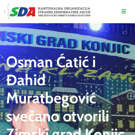
O
NAMA
DOGAĐAJI
Osman Ćatić i
VIJESTI
Đahid
KONTAKT
Muratbegović
svečano otvorili
Zimski grad Konjic