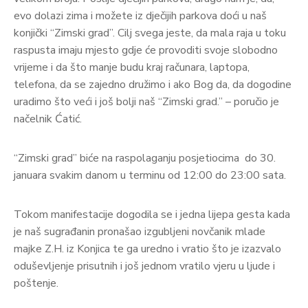
evo dolazi zima i možete iz dječijih parkova doći u naš
konjički “Zimski grad”. Cilj svega jeste, da mala raja u toku
raspusta imaju mjesto gdje će provoditi svoje slobodno
vrijeme i da što manje budu kraj računara, laptopa,
telefona, da se zajedno družimo i ako Bog da, da dogodine
uradimo što veći i još bolji naš “Zimski grad.” – poručio je
načelnik Ćatić.
“Zimski grad” biće na raspolaganju posjetiocima do 30.
januara svakim danom u terminu od 12:00 do 23:00 sata.
Tokom manifestacije dogodila se i jedna lijepa gesta kada
je naš sugrađanin pronašao izgubljeni novčanik mlade
majke Z.H. iz Konjica te ga uredno i vratio što je izazvalo
oduševljenje prisutnih i još jednom vratilo vjeru u ljude i
poštenje.