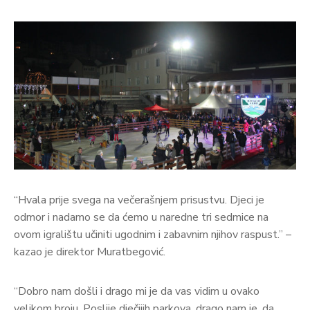
“Hvala prije svega na večerašnjem prisustvu. Djeci je
odmor i nadamo se da ćemo u naredne tri sedmice na
ovom igralištu učiniti ugodnim i zabavnim njihov raspust.” –
kazao je direktor Muratbegović.
“Dobro nam došli i drago mi je da vas vidim u ovako
velikom broju. Poslije dječijih parkova, drago nam je, da,