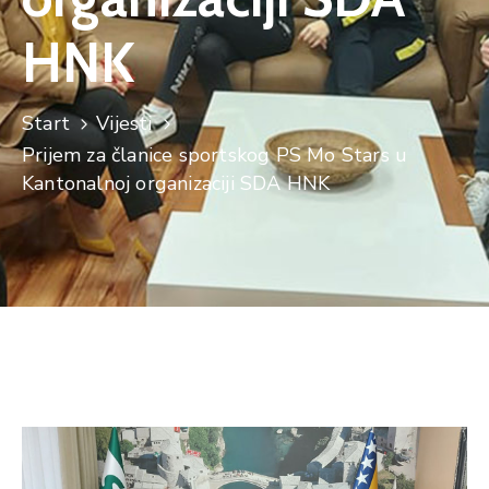
HNK
Start
Vijesti
Prijem za članice sportskog PS Mo Stars u
Kantonalnoj organizaciji SDA HNK