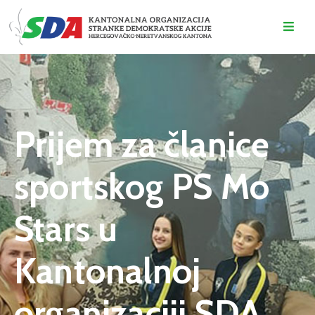
O
NAMA
DOGAĐAJI
Prijem za članice
VIJESTI
sportskog PS Mo
KONTAKT
Stars u
Kantonalnoj
organizaciji SDA