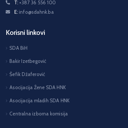
T:
+387 36 556 100
E:
info@sdahnk.ba
Korisni linkovi
SDA BiH
Bakir Izetbegović
Šefik Džaferović
Asocijacija Žene SDA HNK
Asocijacija mladih SDA HNK
Centralna izborna komisija