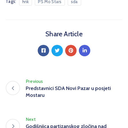
Tags:
hnk
PS Mo Stars
sda
Share Article
Previous
Predstavnici SDA Novi Pazar u posjeti
Mostaru
Next
Godišnjica partizanskog zločina nad