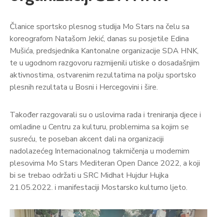
Članice sportsko plesnog studija Mo Stars na čelu sa
koreografom Natašom Jekić, danas su posjetile Edina
Mušića, predsjednika Kantonalne organizacije SDA HNK,
te u ugodnom razgovoru razmijenili utiske o dosadašnjim
aktivnostima, ostvarenim rezultatima na polju sportsko
plesnih rezultata u Bosni i Hercegovini i šire.
Također razgovarali su o uslovima rada i treniranja djece i
omladine u Centru za kulturu, problemima sa kojim se
susreću, te poseban akcent dali na organizaciji
nadolazećeg Internacionalnog takmičenja u modernim
plesovima Mo Stars Mediteran Open Dance 2022, a koji
bi se trebao održati u SRC Midhat Hujdur Hujka
21.05.2022. i manifestaciji Mostarsko kulturno ljeto.