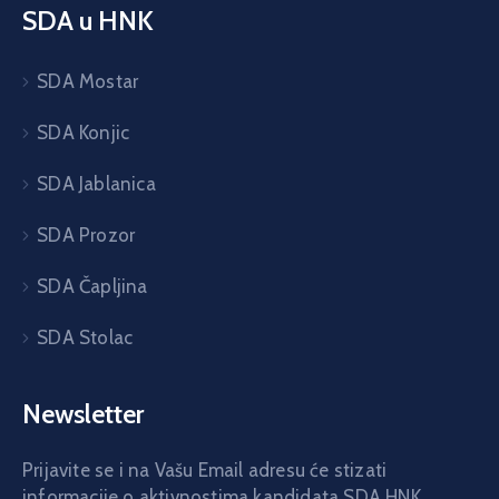
SDA u HNK
SDA Mostar
SDA Konjic
SDA Jablanica
SDA Prozor
SDA Čapljina
SDA Stolac
Newsletter
Prijavite se i na Vašu Email adresu će stizati
informacije o aktivnostima kandidata SDA HNK.