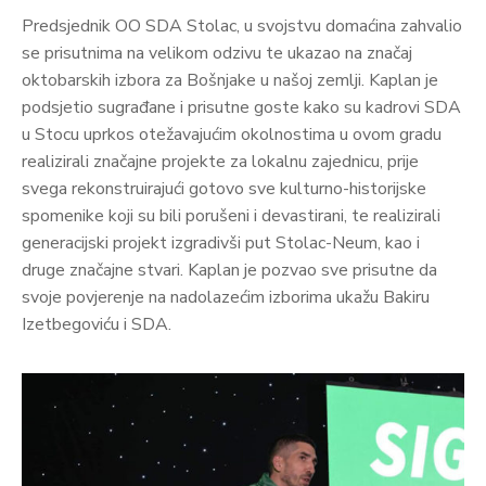
Predsjednik OO SDA Stolac, u svojstvu domaćina zahvalio
se prisutnima na velikom odzivu te ukazao na značaj
oktobarskih izbora za Bošnjake u našoj zemlji. Kaplan je
podsjetio sugrađane i prisutne goste kako su kadrovi SDA
u Stocu uprkos otežavajućim okolnostima u ovom gradu
realizirali značajne projekte za lokalnu zajednicu, prije
svega rekonstruirajući gotovo sve kulturno-historijske
spomenike koji su bili porušeni i devastirani, te realizirali
generacijski projekt izgradivši put Stolac-Neum, kao i
druge značajne stvari. Kaplan je pozvao sve prisutne da
svoje povjerenje na nadolazećim izborima ukažu Bakiru
Izetbegoviću i SDA.