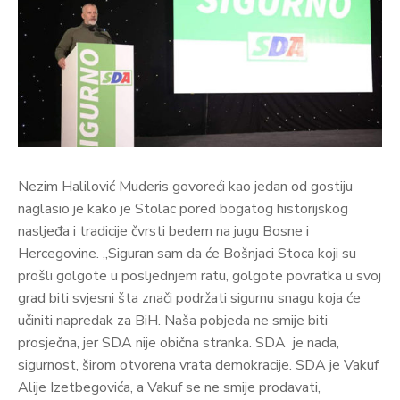
Nezim Halilović Muderis govoreći kao jedan od gostiju
naglasio je kako je Stolac pored bogatog historijskog
nasljeđa i tradicije čvrsti bedem na jugu Bosne i
Hercegovine. „Siguran sam da će Bošnjaci Stoca koji su
prošli golgote u posljednjem ratu, golgote povratka u svoj
grad biti svjesni šta znači podržati sigurnu snagu koja će
učiniti napredak za BiH. Naša pobjeda ne smije biti
prosječna, jer SDA nije obična stranka. SDA je nada,
sigurnost, širom otvorena vrata demokracije. SDA je Vakuf
Alije Izetbegovića, a Vakuf se ne smije prodavati,