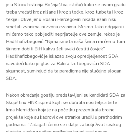
je u Stocu historija Bošnjaštva, ističući kako se ovom gradu
treba vraćati kroz nišane i kroz stećke, kroz turbeta i kroz
tekije i crkve jer u Bosni i Hercegovini nikada ezani nisu
smetali zvonima, ni zvona ezanima. Mi smo tako odgajani i
mi ćemo tako pobijediti neprijatelje ove zemlje, rekao je
Hadžihafizbegović. “Njima smeta naša širina i mi ćemo tom
širinom dobiti BiH kakvu želi svaki čestiti čovjek”.
Hadžihafizbegović je iskazao svoju opredjeljenost SDA
navodeći kako je glas za Bakira Izetbegovića i SDA
sigurnost, sumirajući da ta paradigma nije slučajno slogan
SDA.
Nakon obraćanja gostiju predstavljeni su kandidati SDA za
Skupštinu HNK ispred kojih se obratila nositeljica liste
Irma Memidžan koja je na početku prezentirala brojne
projekte koje su kadrovi ove stranke uradili u prethodnim
godinama. “Zalagati ćemo se i dalje za bolji život svakog