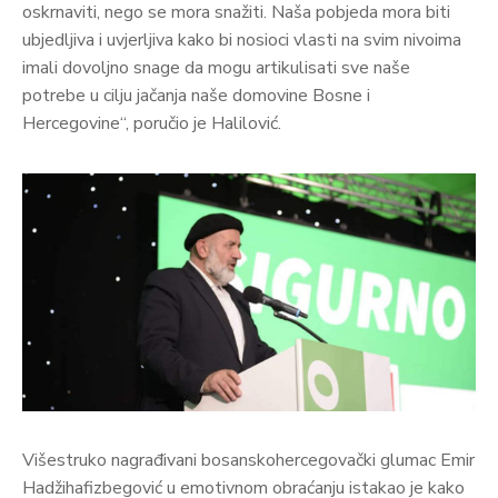
oskrnaviti, nego se mora snažiti. Naša pobjeda mora biti
ubjedljiva i uvjerljiva kako bi nosioci vlasti na svim nivoima
imali dovoljno snage da mogu artikulisati sve naše
potrebe u cilju jačanja naše domovine Bosne i
Hercegovine“, poručio je Halilović.
Višestruko nagrađivani bosanskohercegovački glumac Emir
Hadžihafizbegović u emotivnom obraćanju istakao je kako