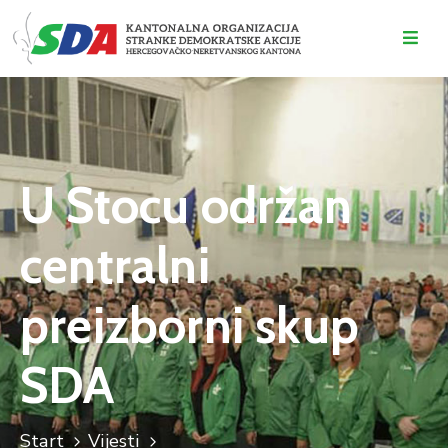
O
NAMA
DOGAĐAJI
U Stocu održan
VIJESTI
centralni
KONTAKT
preizborni skup
SDA
Start
Vijesti