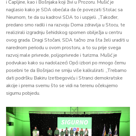
i Čapljine, kao i Bošnjaka koji živi u Prozoru. Mušić je
naglasio kako je SDA obećala da će povezati Stolac sa
Neumom, te da su kadrovi SDA to i uspjeli. „Također,
predano smo radili i na razvoju Doma zdravlja u Stocu, te
realizirali izgradnju šehidskog spomen obilježja u centru
ovog grada. Dragi Stočani, SDA tačno zna šta želi uraditi u
narednom periodu u ovom prostoru, a to su prije svega
razvoj male privrede, poljoprivrede i turizma. Mušić je
podvukao kako su nadolazeći Opći izbori po mnogo čemu
posebni te da Bošnjaci ne smiju više kalkulirati. „Trebamo
dati podršku Bakiru Izetbegoviću i Stranci demokratske
akcije i prema svemu što se vidi na terenu očekujemo
sigurnu pobjedu.