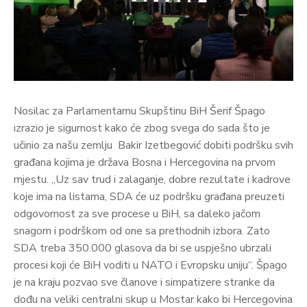
Nosilac za Parlamentarnu Skupštinu BiH Šerif Špago
izrazio je sigurnost kako će zbog svega do sada što je
učinio za našu zemlju Bakir Izetbegović dobiti podršku svih
građana kojima je država Bosna i Hercegovina na prvom
mjestu. „Uz sav trud i zalaganje, dobre rezultate i kadrove
koje ima na listama, SDA će uz podršku građana preuzeti
odgovornost za sve procese u BiH, sa daleko jačom
snagom i podrškom od one sa prethodnih izbora. Zato
SDA treba 350.000 glasova da bi se uspješno ubrzali
procesi koji će BiH voditi u NATO i Evropsku uniju“. Špago
je na kraju pozvao sve članove i simpatizere stranke da
dođu na veliki centralni skup u Mostar kako bi Hercegovina