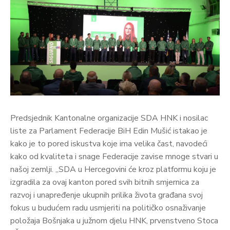
Predsjednik Kantonalne organizacije SDA HNK i nosilac
liste za Parlament Federacije BiH Edin Mušić istakao je
kako je to pored iskustva koje ima velika čast, navodeći
kako od kvaliteta i snage Federacije zavise mnoge stvari u
našoj zemlji. „SDA u Hercegovini će kroz platformu koju je
izgradila za ovaj kanton pored svih bitnih smjernica za
razvoj i unapređenje ukupnih prilika života građana svoj
fokus u budućem radu usmjeriti na političko osnaživanje
položaja Bošnjaka u južnom djelu HNK, prvenstveno Stoca