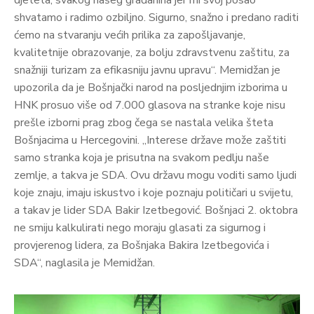
djeteta, svakog našeg građanina jer mi svoj posao
shvatamo i radimo ozbiljno. Sigurno, snažno i predano raditi
ćemo na stvaranju većih prilika za zapošljavanje,
kvalitetnije obrazovanje, za bolju zdravstvenu zaštitu, za
snažniji turizam za efikasniju javnu upravu“. Memidžan je
upozorila da je Bošnjački narod na posljednjim izborima u
HNK prosuo više od 7.000 glasova na stranke koje nisu
prešle izborni prag zbog čega se nastala velika šteta
Bošnjacima u Hercegovini. „Interese države može zaštiti
samo stranka koja je prisutna na svakom pedlju naše
zemlje, a takva je SDA. Ovu državu mogu voditi samo ljudi
koje znaju, imaju iskustvo i koje poznaju političari u svijetu,
a takav je lider SDA Bakir Izetbegović. Bošnjaci 2. oktobra
ne smiju kalkulirati nego moraju glasati za sigurnog i
provjerenog lidera, za Bošnjaka Bakira Izetbegovića i
SDA“, naglasila je Memidžan.