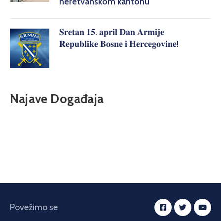
neretvanskom kantonu
𝐒𝐫𝐞𝐭𝐚𝐧 𝟏𝟓. 𝐚𝐩𝐫𝐢𝐥 𝐃𝐚𝐧 𝐀𝐫𝐦𝐢𝐣𝐞
𝐑𝐞𝐩𝐮𝐛𝐥𝐢𝐤𝐞 𝐁𝐨𝐬𝐧𝐞 𝐢 𝐇𝐞𝐫𝐜𝐞𝐠𝐨𝐯𝐢𝐧𝐞!
Najave Događaja
Povežimo se