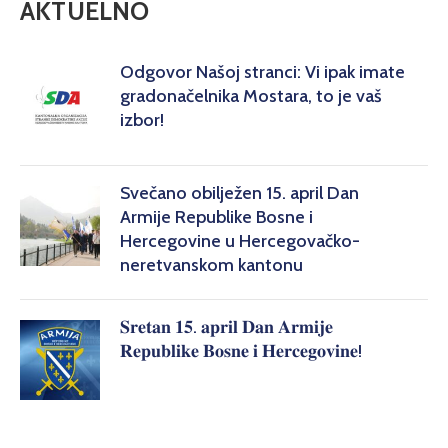
AKTUELNO
Odgovor Našoj stranci: Vi ipak imate
gradonačelnika Mostara, to je vaš
izbor!
Svečano obilježen 15. april Dan
Armije Republike Bosne i
Hercegovine u Hercegovačko-
neretvanskom kantonu
𝐒𝐫𝐞𝐭𝐚𝐧 𝟏𝟓. 𝐚𝐩𝐫𝐢𝐥 𝐃𝐚𝐧 𝐀𝐫𝐦𝐢𝐣𝐞
𝐑𝐞𝐩𝐮𝐛𝐥𝐢𝐤𝐞 𝐁𝐨𝐬𝐧𝐞 𝐢 𝐇𝐞𝐫𝐜𝐞𝐠𝐨𝐯𝐢𝐧𝐞!