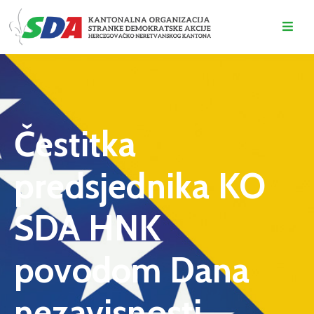
O
NAMA
DOGAĐAJI
Čestitka
VIJESTI
predsjednika KO
KONTAKT
SDA HNK
povodom Dana
nezavisnosti