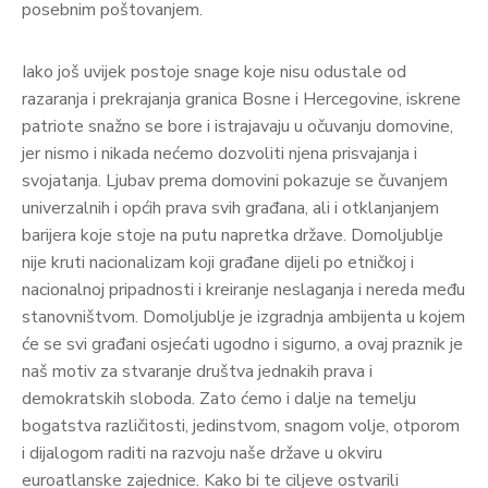
posebnim poštovanjem.
Iako još uvijek postoje snage koje nisu odustale od
razaranja i prekrajanja granica Bosne i Hercegovine, iskrene
patriote snažno se bore i istrajavaju u očuvanju domovine,
jer nismo i nikada nećemo dozvoliti njena prisvajanja i
svojatanja. Ljubav prema domovini pokazuje se čuvanjem
univerzalnih i općih prava svih građana, ali i otklanjanjem
barijera koje stoje na putu napretka države. Domoljublje
nije kruti nacionalizam koji građane dijeli po etničkoj i
nacionalnoj pripadnosti i kreiranje neslaganja i nereda među
stanovništvom. Domoljublje je izgradnja ambijenta u kojem
će se svi građani osjećati ugodno i sigurno, a ovaj praznik je
naš motiv za stvaranje društva jednakih prava i
demokratskih sloboda. Zato ćemo i dalje na temelju
bogatstva različitosti, jedinstvom, snagom volje, otporom
i dijalogom raditi na razvoju naše države u okviru
euroatlanske zajednice. Kako bi te ciljeve ostvarili