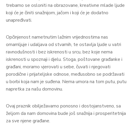
trebamo se osloniti na obrazovane, kreativne mlade ljude
koji će je činiti snažnijom, jačom i koji će je dodatno
unapređivati.
Opčinjenost nametnutim lažnim vrijednostima nas
omamljuje i udaljava od stvarnih, te ostavlja ljude u vatri
ravnodušnosti i bez iskrenosti u srcu, bez koje nema
iskrenosti u spoznaji i djelu. Stoga, poštovane građanke i
građani, moramo vjerovati u sebe, čuvati i njegovati
porodične i prijateljske odnose, međusobno se podržavati
u borbi koja nam je suđena. Nema umora na tom putu, putu
napretka za našu domovinu.
Ovaj praznik obilježavamo ponosno i dostojanstveno, sa
željom da nam domovina bude još snažnija i prosperitetnija
za sve njene građane.