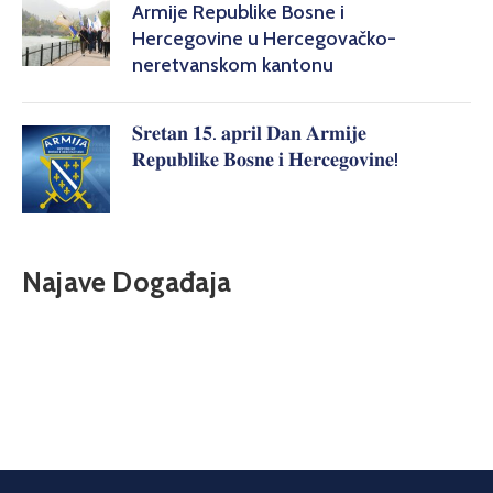
Armije Republike Bosne i
Hercegovine u Hercegovačko-
neretvanskom kantonu
𝐒𝐫𝐞𝐭𝐚𝐧 𝟏𝟓. 𝐚𝐩𝐫𝐢𝐥 𝐃𝐚𝐧 𝐀𝐫𝐦𝐢𝐣𝐞
𝐑𝐞𝐩𝐮𝐛𝐥𝐢𝐤𝐞 𝐁𝐨𝐬𝐧𝐞 𝐢 𝐇𝐞𝐫𝐜𝐞𝐠𝐨𝐯𝐢𝐧𝐞!
Najave Događaja