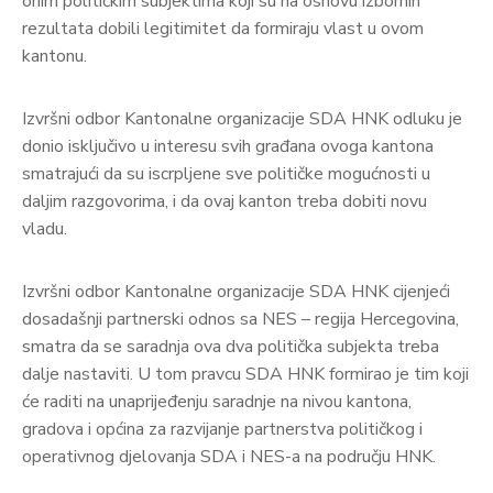
onim političkim subjektima koji su na osnovu izbornih
rezultata dobili legitimitet da formiraju vlast u ovom
kantonu.
Izvršni odbor Kantonalne organizacije SDA HNK odluku je
donio isključivo u interesu svih građana ovoga kantona
smatrajući da su iscrpljene sve političke mogućnosti u
daljim razgovorima, i da ovaj kanton treba dobiti novu
vladu.
Izvršni odbor Kantonalne organizacije SDA HNK cijenjeći
dosadašnji partnerski odnos sa NES – regija Hercegovina,
smatra da se saradnja ova dva politička subjekta treba
dalje nastaviti. U tom pravcu SDA HNK formirao je tim koji
će raditi na unaprijeđenju saradnje na nivou kantona,
gradova i općina za razvijanje partnerstva političkog i
operativnog djelovanja SDA i NES-a na području HNK.