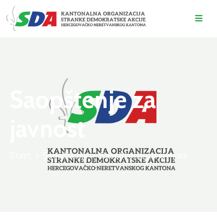
O
NAMA
DOGAĐAJI
Saopštenje za
VIJESTI
javnost
KONTAKT
Start
Saopštenja
Saopštenje za javnost