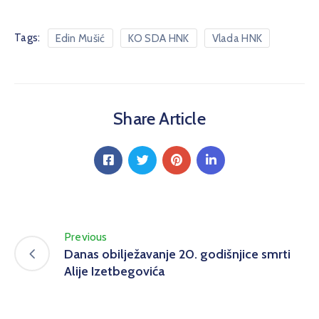
Tags:
Edin Mušić
KO SDA HNK
Vlada HNK
Share Article
Previous
Danas obilježavanje 20. godišnjice smrti
Alije Izetbegovića