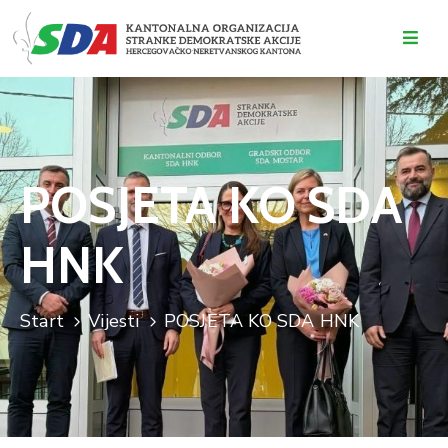
O
NAMA
DOGAĐAJI
POSJETA KO SDA
VIJESTI
HNK
KONTAKT
Start
Vijesti
POSJETA KO SDA HNK