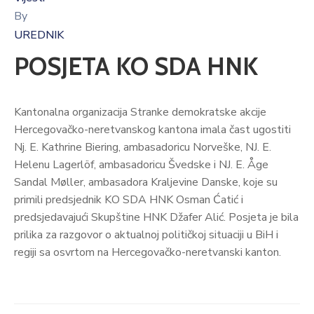
By
UREDNIK
POSJETA KO SDA HNK
Kantonalna organizacija Stranke demokratske akcije
Hercegovačko-neretvanskog kantona imala čast ugostiti
Nj. E. Kathrine Biering, ambasadoricu Norveške, NJ. E.
Helenu Lagerlöf, ambasadoricu Švedske i NJ. E. Åge
Sandal Møller, ambasadora Kraljevine Danske, koje su
primili predsjednik KO SDA HNK Osman Ćatić i
predsjedavajući Skupštine HNK Džafer Alić. Posjeta je bila
prilika za razgovor o aktualnoj političkoj situaciji u BiH i
regiji sa osvrtom na Hercegovačko-neretvanski kanton.