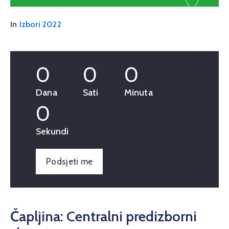
In
Izbori 2022
0
0
0
Dana
Sati
Minuta
0
Sekundi
Podsjeti me
Čapljina: Centralni predizborni