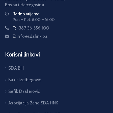
Bosna i Hercegovina
Radno vrijeme:
Pon – Pet: 8:00 – 16:00
T:
+387 36 556 100
E:
info@sdahnk.ba
Korisni linkovi
SDA BiH
Bakir Izetbegović
Šefik Džaferović
Asocijacija Žene SDA HNK