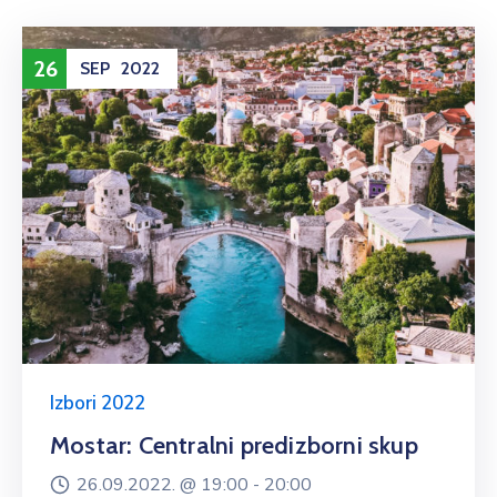
26
SEP
2022
Izbori 2022
Mostar: Centralni predizborni skup
26.09.2022. @
19:00 -
20:00