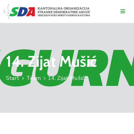
O
NAMA
DOGAĐAJI
14. Zijat Mušić
VIJESTI
KONTAKT
Start
Team
14. Zijat Mušić