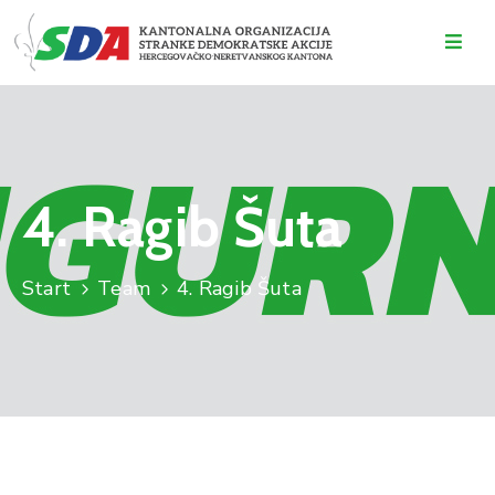
O
NAMA
DOGAĐAJI
4. Ragib Šuta
VIJESTI
KONTAKT
Start
Team
4. Ragib Šuta