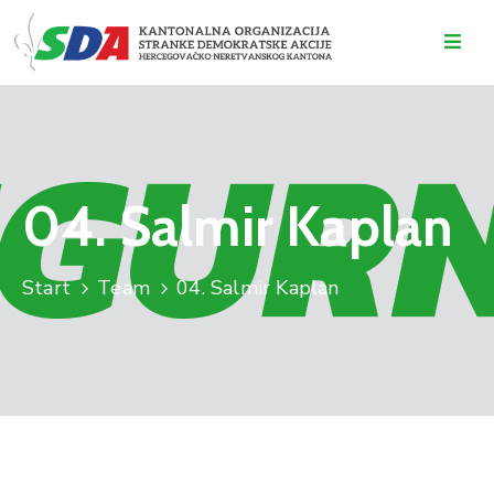
O
NAMA
DOGAĐAJI
04. Salmir Kaplan
VIJESTI
KONTAKT
Start
Team
04. Salmir Kaplan