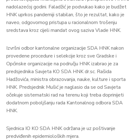
nadolazećoj godini. Faladžić je podvukao kako je budžet
HNK uprkos pandemiji stabilan, što je rezultat, kako je
naveo, odgovornog pristupa u racionalnom trošenju
sredstava kroz cijeli mandat ovog saziva Vlade HNK.
Izvršni odbor kantonalne organizacije SDA HNK nakon
provedene procedure i selekcije kroz sve Gradske i
Općinske organizacije na području HNK izabrao je za
predsjednika Savjeta KO SDA HNK dr.sc. Rašida
Hadžovića, ministra obrazovanja, nauke, kulture i sporta
HNK. Predsjednik Mušić je naglasio da se od Savjeta
očekuje sistematski rad na terenu koji treba doprinijeti
dodatnom poboljšanju rada Kantonalnog odbora SDA
HNK.
Sjednica IO KO SDA HNK održana je uz poštivanje
predviđenih epidemioloških mjera.