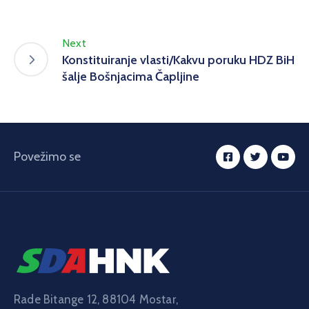
Next
Konstituiranje vlasti/Kakvu poruku HDZ BiH
šalje Bošnjacima Čapljine
Povežimo se
Rade Bitange 12, 88104 Mostar,