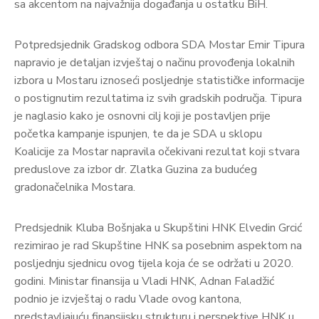
sa akcentom na najvažnija događanja u ostatku BiH.
Potpredsjednik Gradskog odbora SDA Mostar Emir Tipura
napravio je detaljan izvještaj o načinu provođenja lokalnih
izbora u Mostaru iznoseći posljednje statističke informacije
o postignutim rezultatima iz svih gradskih područja. Tipura
je naglasio kako je osnovni cilj koji je postavljen prije
početka kampanje ispunjen, te da je SDA u sklopu
Koalicije za Mostar napravila očekivani rezultat koji stvara
preduslove za izbor dr. Zlatka Guzina za budućeg
gradonačelnika Mostara.
Predsjednik Kluba Bošnjaka u Skupštini HNK Elvedin Grcić
rezimirao je rad Skupštine HNK sa posebnim aspektom na
posljednju sjednicu ovog tijela koja će se održati u 2020.
godini. Ministar finansija u Vladi HNK, Adnan Faladžić
podnio je izvještaj o radu Vlade ovog kantona,
predstavljajuću finansijsku strukturu i perspektive HNK u