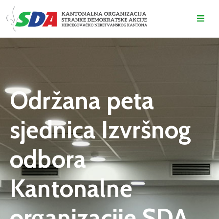
O
NAMA
DOGAĐAJI
Održana peta
VIJESTI
sjednica Izvršnog
KONTAKT
odbora
Kantonalne
organizacije SDA