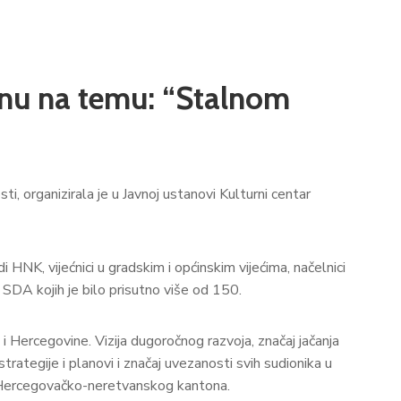
inu na temu: “Stalnom
 organizirala je u Javnoj ustanovi Kulturni centar
i HNK, vijećnici u gradskim i općinskim vijećima, načelnici
i SDA kojih je bilo prisutno više od 150.
i Hercegovine. Vizija dugoročnog razvoja, značaj jačanja
trategije i planovi i značaj uvezanosti svih sudionika u
 iz Hercegovačko-neretvanskog kantona.