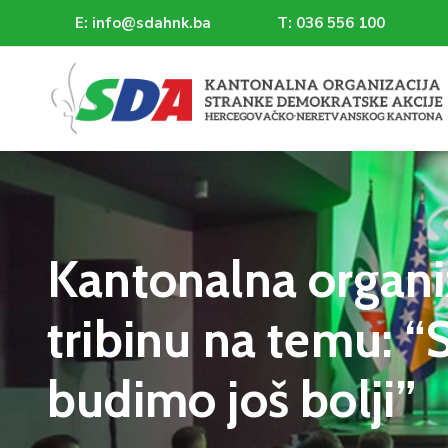
E: info@sdahnk.ba
T: 036 556 100
Kantonalna organi
tribinu na temu: 
budimo još bolji”