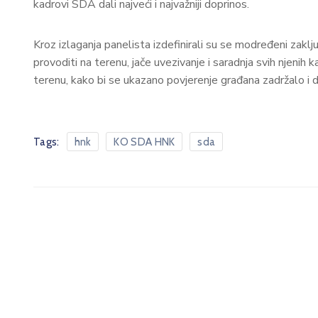
kadrovi SDA dali najveći i najvažniji doprinos.
Kroz izlaganja panelista izdefinirali su se modređeni zaklju
provoditi na terenu, jače uvezivanje i saradnja svih njenih 
terenu, kako bi se ukazano povjerenje građana zadržalo i 
Tags:
hnk
KO SDA HNK
sda