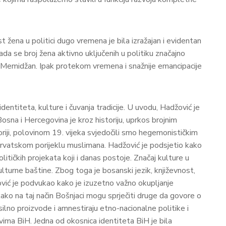
 žena u politici dugo vremena je bila izražajan i evidentan
 se broj žena aktivno uključenih u politiku značajno
r. Memidžan. Ipak protekom vremena i snažnije emancipacije
dentiteta, kulture i čuvanja tradicije. U uvodu, Hadžović je
osna i Hercegovina je kroz historiju, uprkos brojnim
istoriji, polovinom 19. vijeka svjedočili smo hegemonističkim
hrvatskom porijeklu muslimana. Hadžović je podsjetio kako
litičkih projekata koji i danas postoje. Značaj kulture u
kulturne baštine. Zbog toga je bosanski jezik, književnost,
žović je podvukao kako je izuzetno važno okupljanje
kako na taj način Bošnjaci mogu sprječiti druge da govore o
ilno proizvode i amnestiraju etno-nacionalne politike i
ovima BiH. Jedna od okosnica identiteta BiH je bila