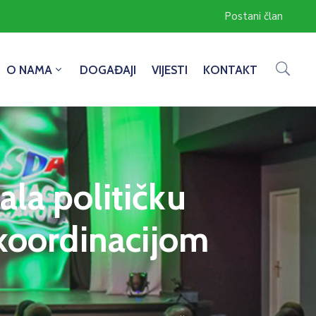
Postani član
O NAMA
DOGAĐAJI
VIJESTI
KONTAKT
la političku
 koordinacijom