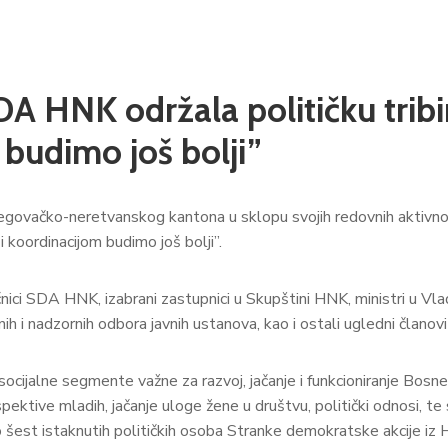
DA HNK održala političku trib
budimo još bolji”
ovačko-neretvanskog kantona u sklopu svojih redovnih aktivnosti,
 koordinacijom budimo još bolji”.
ičnici SDA HNK, izabrani zastupnici u Skupštini HNK, ministri u Vlad
nih i nadzornih odbora javnih ustanova, kao i ostali ugledni članov
ocijalne segmente važne za razvoj, jačanje i funkcioniranje Bosne 
pektive mladih, jačanje uloge žene u društvu, politički odnosi, te s
tilo šest istaknutih političkih osoba Stranke demokratske akcije