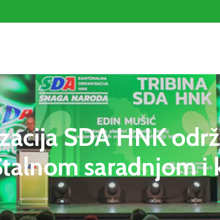
zacija SDA HNK održa
“Stalnom saradnjom i