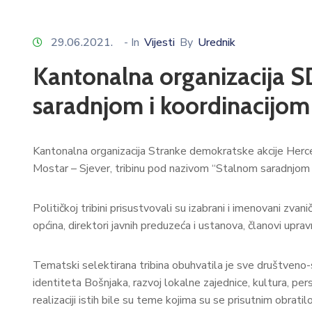
29.06.2021.
- In
Vijesti
By
Urednik
Kantonalna organizacija S
saradnjom i koordinacijom 
Kantonalna organizacija Stranke demokratske akcije Herceg
Mostar – Sjever, tribinu pod nazivom “Stalnom saradnjom i
Političkoj tribini prisustvovali su izabrani i imenovani zvan
općina, direktori javnih preduzeća i ustanova, članovi uprav
Tematski selektirana tribina obuhvatila je sve društveno-s
identiteta Bošnjaka, razvoj lokalne zajednice, kultura, pers
realizaciji istih bile su teme kojima su se prisutnim obra