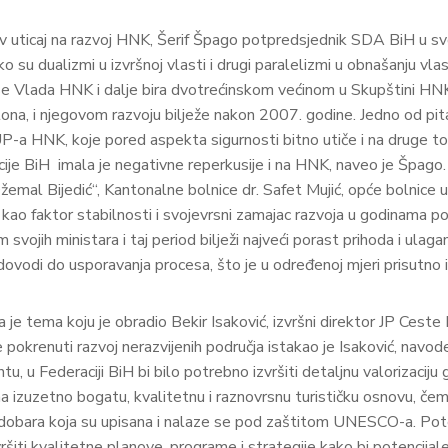
ihov uticaj na razvoj HNK, Šerif Špago potpredsjednik SDA BiH u s
 su dualizmi u izvršnoj vlasti i drugi paralelizmi u obnašanju vl
 se Vlada HNK i dalje bira dvotrećinskom većinom u Skupštini HNK,
tona, i njegovom razvoju bilježe nakon 2007. godine. Jedno od pit
-a HNK, koje pored aspekta sigurnosti bitno utiče i na druge to
ije BiH imala je negativne reperkusije i na HNK, naveo je Špago
Džemal Bijedić“, Kantonalne bolnice dr. Safet Mujić, opće bolnice u
 faktor stabilnosti i svojevrsni zamajac razvoja u godinama posl
 svojih ministara i taj period bilježi najveći porast prihoda i ul
dovodi do usporavanja procesa, što je u određenoj mjeri prisutno 
la je tema koju je obradio Bekir Isaković, izvršni direktor JP Cest
okrenuti razvoj nerazvijenih područja istakao je Isaković, navodeć
 u Federaciji BiH bi bilo potrebno izvršiti detaljnu valorizaciju gla
zuzetno bogatu, kvalitetnu i raznovrsnu turističku osnovu, čemu 
ih dobara koja su upisana i nalaze se pod zaštitom UNESCO-a. Pote
vršiti kvalitetne planove, programe i strategije kako bi potencija