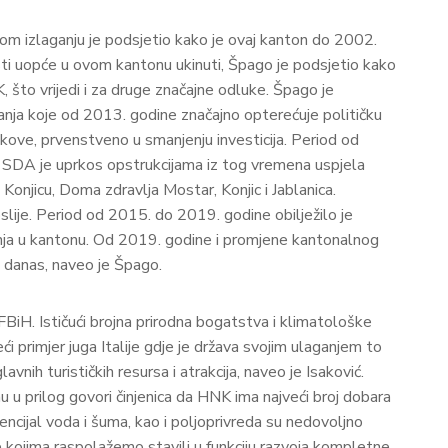
vom izlaganju je podsjetio kako je ovaj kanton do 2002.
asti uopće u ovom kantonu ukinuti, Špago je podsjetio kako
 što vrijedi i za druge značajne odluke. Špago je
anja koje od 2013. godine značajno opterećuje političku
kove, prvenstveno u smanjenju investicija. Period od
. SDA je uprkos opstrukcijama iz tog vremena uspjela
 Konjicu, Doma zdravlja Mostar, Konjic i Jablanica.
ije. Period od 2015. do 2019. godine obilježilo je
aganja u kantonu. Od 2019. godine i promjene kantonalnog
i danas, naveo je Špago.
e FBiH. Ističući brojna prirodna bogatstva i klimatološke
i primjer juga Italije gdje je država svojim ulaganjem to
vnih turističkih resursa i atrakcija, naveo je Isaković.
u prilog govori činjenica da HNK ima najveći broj dobara
ncijal voda i šuma, kao i poljoprivreda su nedovoljno
le kojima raspolažemo stavili u funkciju razvoja kompletne