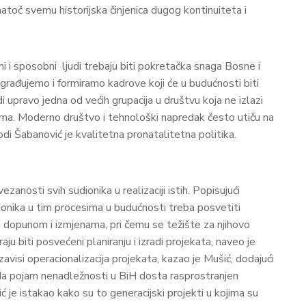
unatoč svemu historijska činjenica dugog kontinuiteta i
i i sposobni ljudi trebaju biti pokretačka snaga Bosne i
građujemo i formiramo kadrove koji će u budućnosti biti
i upravo jedna od većih grupacija u društvu koja ne izlazi
sima. Moderno društvo i tehnološki napredak često utiču na
di Šabanović je kvalitetna pronatalitetna politika.
nosti svih sudionika u realizaciji istih. Popisujući
dionika u tim procesima u budućnosti treba posvetiti
za dopunom i izmjenama, pri čemu se težište za njihovo
ju biti posvećeni planiranju i izradi projekata, naveo je
zavisi operacionalizacija projekata, kazao je Mušić, dodajući
i da pojam nenadležnosti u BiH dosta rasprostranjen
e istakao kako su to generacijski projekti u kojima su