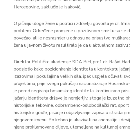
Hercegovine, zaključio je Isaković.
O jačanju uloge žene u politici i zdravlju govorila je dr.
problem. Određene promjene u pozitivnom smislu su se des
povećao, ali je nesrazmjer u odnosu na prisustvo muškaraca
žena u javnom životu rezultiralo je da u aktuelnom sazi
Direktor Političke akademije SDA BiH, prof. dr. Rašid Hadžo
podsjetio kako pozicioniranje identiteta u kontekstu jačan
izazovima i pokušajima velikih sila, ipak uspjela očuvati svo
projektima, prije svega pokušaju nacionalizacije Bosansk
je pored negiranja bosanskog identiteta, kontinuirano prisu
jačanju identiteta države je nemjerljiv, stoga je izuzetno b
historijske tekovine, odbrambeno-oslobodilački rat, sport 
historijske građe, pisanje i objavljivanje zapisa o stradan
njegovom imenu. Potrebno je ukazivati na anomalije i devij
njene proklamovane ciljeve, utemeljene na kulturnoj amnezij