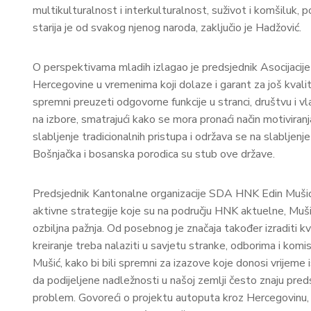
multikulturalnost i interkulturalnost, suživot i komšiluk, p
starija je od svakog njenog naroda, zaključio je Hadžović.
O perspektivama mladih izlagao je predsjednik Asocijacije 
Hercegovine u vremenima koji dolaze i garant za još kvalit
spremni preuzeti odgovorne funkcije u stranci, društvu i vl
na izbore, smatrajući kako se mora pronaći način motivira
slabljenje tradicionalnih pristupa i održava se na slablje
Bošnjačka i bosanska porodica su stub ove države.
Predsjednik Kantonalne organizacije SDA HNK Edin Mušić govo
aktivne strategije koje su na području HNK aktuelne, Mušić 
ozbiljna pažnja. Od posebnog je značaja također izraditi k
kreiranje treba nalaziti u savjetu stranke, odborima i komis
Mušić, kako bi bili spremni za izazove koje donosi vrijeme i
da podijeljene nadležnosti u našoj zemlji često znaju pre
problem. Govoreći o projektu autoputa kroz Hercegovinu, 