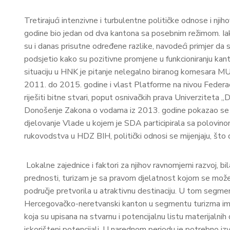
Tretirajući intenzivne i turbulentne političke odnose i nj
godine bio jedan od dva kantona sa posebnim režimom. Iako
su i danas prisutne određene razlike, navodeći primjer da
podsjetio kako su pozitivne promjene u funkcioniranju kan
situaciju u HNK je pitanje nelegalno biranog komesara MUP
2011. do 2015. godine i vlast Platforme na nivou Federac
riješiti bitne stvari, poput osnivačkih prava Univerziteta „
Donošenje Zakona o vodama iz 2013. godine pokazao se kao
djelovanje Vlade u kojem je SDA participirala sa polovinom
rukovodstva u HDZ BIH, politički odnosi se mijenjaju, što 
Lokalne zajednice i faktori za njihov ravnomjerni razvoj, bi
prednosti, turizam je sa pravom djelatnost kojom se može p
područje pretvorila u atraktivnu destinaciju. U tom segmentu,
Hercegovačko-neretvanski kanton u segmentu turizma ima i
koja su upisana na stvarnu i potencijalnu listu materijaln
iskorišteni potencijali. U narednom periodu je potrebno iz