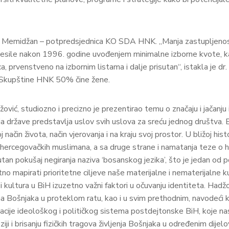
 Irma Memidžan – potpredsjednica KO SDA HNK. „Manja zastupljenost
ile nakon 1996. godine uvođenjem minimalne izborne kvote, kada
, prvenstveno na izbornim listama i dalje prisutan“, istakla je d
vu Skupštine HNK 50% čine žene.
vić, studiozno i precizno je prezentirao temu o značaju i jačanju i
ja države predstavlja uslov svih uslova za sreću jednog društva. B
j način života, način vjerovanja i na kraju svoj prostor. U bližoj h
o-hercegovačkih muslimana, a sa druge strane i namatanja teze o 
tan pokušaj negiranja naziva ‘bosanskog jezika’, što je jedan od po
itno mapirati prioritetne ciljeve naše materijalne i nematerijalne 
i kultura u BiH izuzetno važni faktori u očuvanju identiteta. Had
jima Bošnjaka u proteklom ratu, kao i u svim prethodnim, navodeći 
acije ideološkog i političkog sistema postdejtonske BiH, koje nas
i i brisanju fizičkih tragova življenja Bošnjaka u određenim dijel