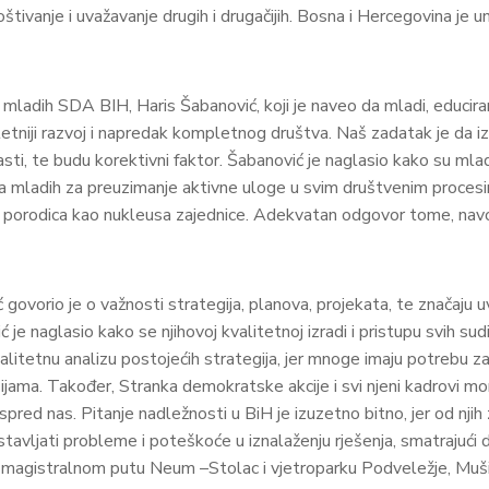
oštivanje i uvažavanje drugih i drugačijih. Bosna i Hercegovina je 
mladih SDA BIH, Haris Šabanović, koji je naveo da mladi, educiran
etniji razvoj i napredak kompletnog društva. Naš zadatak je da iz
asti, te budu korektivni faktor. Šabanović je naglasio kako su mlad
nja mladih za preuzimanje aktivne uloge u svim društvenim proce
nje porodica kao nukleusa zajednice. Adekvatan odgovor tome, navo
rio je o važnosti strategija, planova, projekata, te značaju uveza
je naglasio kako se njihovoj kvalitetnoj izradi i pristupu svih su
valitetnu analizu postojećih strategija, jer mnoge imaju potrebu 
ijama. Također, Stranka demokratske akcije i svi njeni kadrovi mora
spred nas. Pitanje nadležnosti u BiH je izuzetno bitno, jer od njih 
dstavljati probleme i poteškoće u iznalaženju rješenja, smatrajuć
magistralnom putu Neum –Stolac i vjetroparku Podveležje, Mušić j