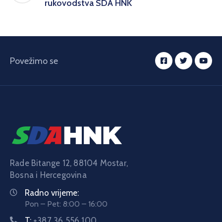
rukovodstva SDA HNK
Povežimo se
Rade Bitange 12, 88104 Mostar,
Bosna i Hercegovina
Radno vrijeme:
Pon – Pet: 8:00 – 16:00
T:
+387 36 556 100