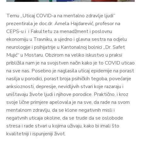
Temu „Uticaj COVID-a na mentalno zdravlje ljudi“
prezentirala je doc.dr. Amela Hajdarević, profesor na
CEPS-u i i Fakultetu za menadžment i poslovnu
ekonomiju u Travniku, a ujedno i glavna sestra na odjelu
neurologije i psihijatrije u Kantonalnoj bolnici „Dr. Safet
Mujić“ u Mostaru. Obzirom na veliko iskustvo u praksi
približila nam je na svojstven način kako je to COVID uticao
na sve nas. Posebno je naglasila uticaj epidemije na porast
nasilja u porodici, porast broja psihičkih tegoba, povećanje
anksioznosti, depresije, nevidljivih stvari koje razaraju i
uništavaju živote ljudi i njihove porodice. Praktično, i kroz
svoje lične primjere apelovala je na sve, da rade na svom
mentalnom zdravlju, da se klone negativnih misli i
negatvnih uticaja okoline, da se trude da se oslobode
stresa i rade stvari u kojima uživaju, kako bi imali što
kvalitetniji i ispunjeniji život.