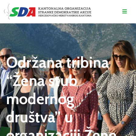
O
NAMA
DOGAĐAJI
Održana tribina
VIJESTI
“Žena stub
KONTAKT
modernog
društva” u
organizaciji Žene