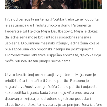
Prva od panelista na temu „Politika treba žene“ govorila
je zastupnica u u Predstavničkom domu Parlamenta
Federacije BiH g-đica Majra Dautbegović. Majra je dokaz
da jedna žena može biti i mlada i sposobna i snažna i
uspješna. Diplomirani mašinski inženjer, jedina žena koja je
bila zaposlena kao pogonski inženjer na postrojenjima
Hidroelektrane Jablanica, uspješan sportista, djevojka koja
može biti kvalitetan primjer svima nama.
U vrlo kvalitetnoj prezentaciji svoje teme, Majra nam je
približila šta to znači biti žena u politici. Posebno je
naglasila važnost većeg učešća žena u politici i pojasnila
kako politika izgleda kada žene imaju više prostora za
djelovanje. Iznijela je i određene egzaktne podatke i
statističke analize, te navela svijetle primjere žena iz sfere