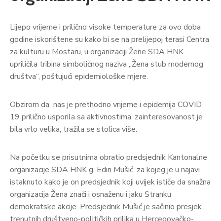
Lijepo vrijeme i prilično visoke temperature za ovo doba
godine iskorištene su kako bi se na prelijepoj terasi Centra
za kulturu u Mostaru, u organizaciji Žene SDA HNK
upriličila tribina simboličnog naziva „Žena stub modernog
društva“, poštujući epidemiološke mjere.
Obzirom da nas je prethodno vrijeme i epidemija COVID
19 prilično usporila sa aktivnostima, zainteresovanost je
bila vrlo velika, tražila se stolica više.
Na početku se prisutnima obratio predsjednik Kantonalne
organizacije SDA HNK g. Edin Mušić, za kojeg je u najavi
istaknuto kako je on predsjednik koji uvijek ističe da snažna
organizacija Žena znači i osnaženu i jaku Stranku
demokratske akcije. Predsjednik Mušić je sačinio presjek
trenutnih društveno-političkih prilika u Hercegovačko-