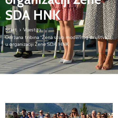
SDA HNK
Start
Vijesti
Održana tribina “Žena stub modernog društva”
u organizaciji Žene SDA HNK