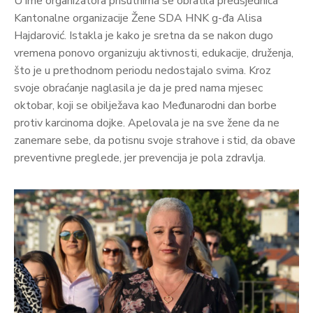
U ime organizatora prisutnima se obratila predsjednica
Kantonalne organizacije Žene SDA HNK g-đa Alisa
Hajdarović. Istakla je kako je sretna da se nakon dugo
vremena ponovo organizuju aktivnosti, edukacije, druženja,
što je u prethodnom periodu nedostajalo svima. Kroz
svoje obraćanje naglasila je da je pred nama mjesec
oktobar, koji se obilježava kao Međunarodni dan borbe
protiv karcinoma dojke. Apelovala je na sve žene da ne
zanemare sebe, da potisnu svoje strahove i stid, da obave
preventivne preglede, jer prevencija je pola zdravlja.