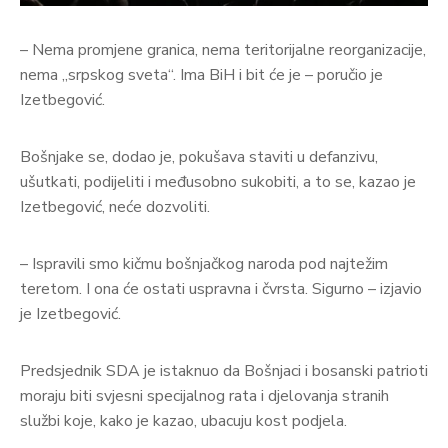
– Nema promjene granica, nema teritorijalne reorganizacije,
nema „srpskog sveta“. Ima BiH i bit će je – poručio je
Izetbegović.
Bošnjake se, dodao je, pokušava staviti u defanzivu,
ušutkati, podijeliti i međusobno sukobiti, a to se, kazao je
Izetbegović, neće dozvoliti.
– Ispravili smo kičmu bošnjačkog naroda pod najtežim
teretom. I ona će ostati uspravna i čvrsta. Sigurno – izjavio
je Izetbegović.
Predsjednik SDA je istaknuo da Bošnjaci i bosanski patrioti
moraju biti svjesni specijalnog rata i djelovanja stranih
službi koje, kako je kazao, ubacuju kost podjela.