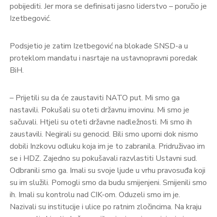
pobijediti. Jer mora se definisati jasno liderstvo – poručio je
Izetbegović.
Podsjetio je zatim Izetbegović na blokade SNSD-a u
proteklom mandatu i nasrtaje na ustavnopravni poredak
BiH.
– Prijetili su da će zaustaviti NATO put. Mi smo ga
nastavili. Pokušali su oteti državnu imovinu. Mi smo je
sačuvali. Htjeli su oteti državne nadležnosti. Mi smo ih
zaustavili. Negirali su genocid. Bili smo uporni dok nismo
dobili Inzkovu odluku koja im je to zabranila. Pridruživao im
se i HDZ. Zajedno su pokušavali razvlastiti Ustavni sud.
Odbranili smo ga. Imali su svoje ljude u vrhu pravosuđa koji
su im služili. Pomogli smo da budu smijenjeni. Smijenili smo
ih. Imali su kontrolu nad CIK-om. Oduzeli smo im je.
Nazivali su institucije i ulice po ratnim zločincima. Na kraju