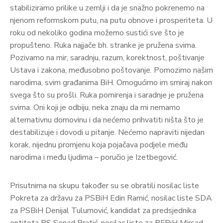
stabiliziramo prilike u zemlji i da je snažno pokrenemo na
njenom reformskom putu, na putu obnove i prosperiteta. U
roku od nekoliko godina možemo sustići sve što je
propušteno. Ruka najjače bh. stranke je pružena svima.
Pozivamo na mir, saradnju, razum, korektnost, poštivanje
Ustava i zakona, međusobno poštovanje. Pomozimo našim
narodima, svim građanima BiH. Omogućimo im smiraj nakon
svega što su prošli. Ruka pomirenja i saradnje je pružena
svima. Oni koji je odbiju, neka znaju da mi nemamo
alternativnu domovinu i da nećemo prihvatiti ništa što je
destabilizuje i dovodi u pitanje. Nećemo napraviti nijedan
korak, nijednu promjenu koja pojačava podjele među
narodima i među ljudima – poručio je Izetbegović.
Prisutnima na skupu također su se obratili nosilac liste
Pokreta za državu za PSBiH Edin Ramić, nosilac liste SDA
za PSBiH Denijal Tulumović, kandidat za predsjednika