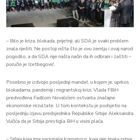
– Bilo je kriza, blokada, prijetnji, ali SDA je svaki problem
znala riješiti. Ne postoji ništa što je ovu zemlju i ovaj narod
pogodilo, a da SDA nije našla način da ih odbrani i zaštiti –
poručio je Izetbegović.
Posebno je izdvojio posljednji mandat, u kojem je, uprkos
blokadama, pandemiji i migrantskoj krizi, Vlada FBiH
predvođena Fadilom Novalićem ostvarila značajne
ekonomske rezultate. U tom kontekstu je podsjetio na
posljednju izjavu predsjednika Republike Srbije Aleksandra
Vučića da je Srbija prestigla BiH u visini plaća.
– Srbija koja ima nacionalni konsenzus, koja nije imala ratna