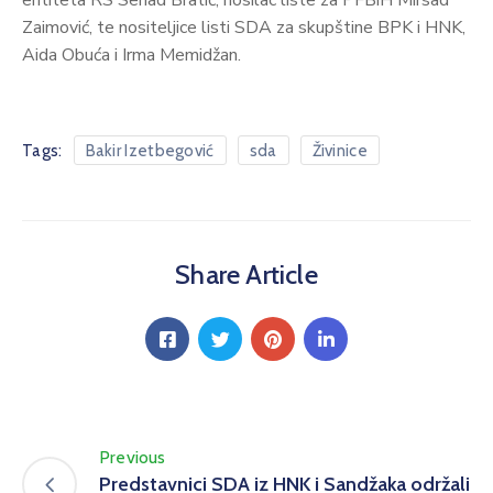
entiteta RS Senad Bratić, nosilac liste za PFBiH Mirsad
Zaimović, te nositeljice listi SDA za skupštine BPK i HNK,
Aida Obuća i Irma Memidžan.
Tags:
Bakir Izetbegović
sda
Živinice
Share Article
Previous
Predstavnici SDA iz HNK i Sandžaka održali