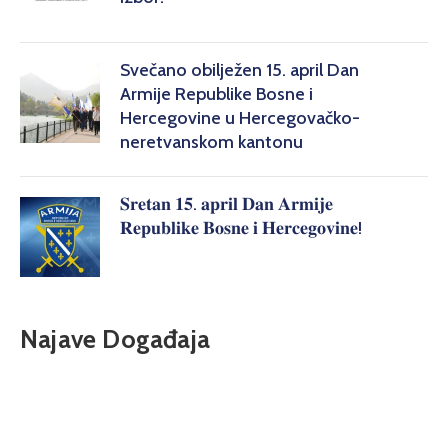
Svečano obilježen 15. april Dan
Armije Republike Bosne i
Hercegovine u Hercegovačko-
neretvanskom kantonu
𝐒𝐫𝐞𝐭𝐚𝐧 𝟏𝟓. 𝐚𝐩𝐫𝐢𝐥 𝐃𝐚𝐧 𝐀𝐫𝐦𝐢𝐣𝐞
𝐑𝐞𝐩𝐮𝐛𝐥𝐢𝐤𝐞 𝐁𝐨𝐬𝐧𝐞 𝐢 𝐇𝐞𝐫𝐜𝐞𝐠𝐨𝐯𝐢𝐧𝐞!
Najave Događaja