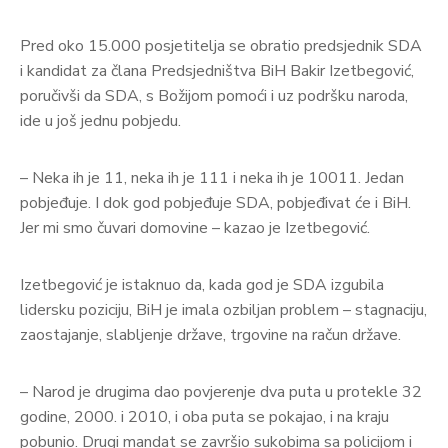
Pred oko 15.000 posjetitelja se obratio predsjednik SDA
i kandidat za člana Predsjedništva BiH Bakir Izetbegović,
poručivši da SDA, s Božijom pomoći i uz podršku naroda,
ide u još jednu pobjedu.
– Neka ih je 11, neka ih je 111 i neka ih je 10011. Jedan
pobjeđuje. I dok god pobjeđuje SDA, pobjeđivat će i BiH.
Jer mi smo čuvari domovine – kazao je Izetbegović.
Izetbegović je istaknuo da, kada god je SDA izgubila
lidersku poziciju, BiH je imala ozbiljan problem – stagnaciju,
zaostajanje, slabljenje države, trgovine na račun države.
– Narod je drugima dao povjerenje dva puta u protekle 32
godine, 2000. i 2010, i oba puta se pokajao, i na kraju
pobunio. Drugi mandat se završio sukobima sa policijom i