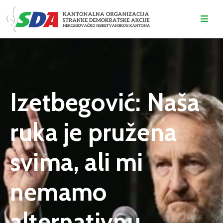
O
NAMA
DOGAĐAJI
Izetbegović: Naša
VIJESTI
ruka je pružena
KONTAKT
svima, ali mi
nemamo
alternativnu