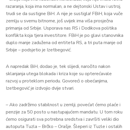
razaranja, koja ima normalan, a ne dejtonski Ustav i ustroj,
trudi se da sustigne BiH. A nije je sustigla! FBiH, koja vuče
zemlju u svemu bitnome, još uvijek ima viša prosječna
primanja od Srbije. Usporava nas RS i Dodikova politika
konflikta koja tjera investitore. FBiH je po glavi stanovnika
duplo manje zadužena od entiteta RS, a tri puta manje od
Srbije – podsjetio je Izetbegović.
A napredak BiH, dodao je, tek slijedi, naročito nakon
sklanjanja utega blokada i kriza koje su opterećavale
razvoj u proteklom periodu. Govoreći o obećanjima,
Izetbegović je izdvojio dvije stvari.
– Ako zadržimo stabilnost u zemlji, povećat ćemo plaće i
penzije za 50 posto u nastupajućem mandatu. U tom roku
ćemo osigurati sva potrebna sredstva i završiti veliki dio
autoputa Tuzla – Brčko – Orašje. Šleperi iz Tuzle i ostalih