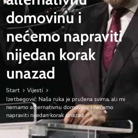
domovinu i
nećemo napraviti
nijedan korak
unazad
Start
Vijesti
Izetbegović: Naša ruka je pružena svima, ali mi
nemamo alternativnu domovinu i nećemo
napraviti nijedan korak unazad