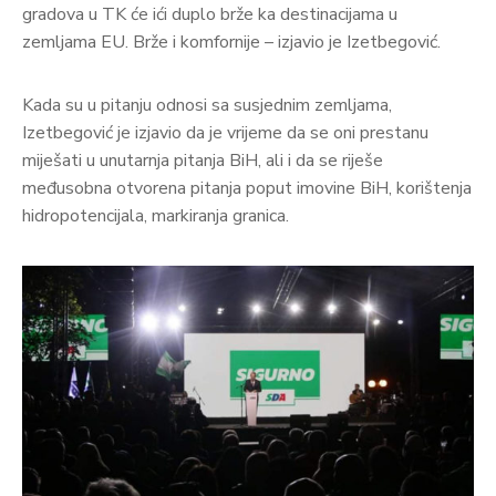
gradova u TK će ići duplo brže ka destinacijama u
zemljama EU. Brže i komfornije – izjavio je Izetbegović.
Kada su u pitanju odnosi sa susjednim zemljama,
Izetbegović je izjavio da je vrijeme da se oni prestanu
miješati u unutarnja pitanja BiH, ali i da se riješe
međusobna otvorena pitanja poput imovine BiH, korištenja
hidropotencijala, markiranja granica.