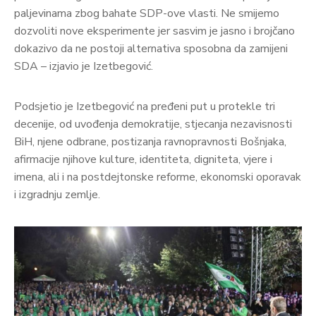
paljevinama zbog bahate SDP-ove vlasti. Ne smijemo
dozvoliti nove eksperimente jer sasvim je jasno i brojčano
dokazivo da ne postoji alternativa sposobna da zamijeni
SDA – izjavio je Izetbegović.
Podsjetio je Izetbegović na pređeni put u protekle tri
decenije, od uvođenja demokratije, stjecanja nezavisnosti
BiH, njene odbrane, postizanja ravnopravnosti Bošnjaka,
afirmacije njihove kulture, identiteta, digniteta, vjere i
imena, ali i na postdejtonske reforme, ekonomski oporavak
i izgradnju zemlje.