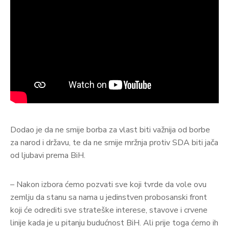
Dodao je da ne smije borba za vlast biti važnija od borbe
za narod i državu, te da ne smije mržnja protiv SDA biti jača
od ljubavi prema BiH.
– Nakon izbora ćemo pozvati sve koji tvrde da vole ovu
zemlju da stanu sa nama u jedinstven probosanski front
koji će odrediti sve strateške interese, stavove i crvene
linije kada je u pitanju budućnost BiH. Ali prije toga ćemo ih