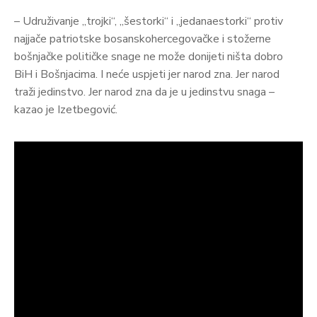
– Udruživanje „trojki“, „šestorki“ i „jedanaestorki“ protiv
najjače patriotske bosanskohercegovačke i stožerne
bošnjačke političke snage ne može donijeti ništa dobro
BiH i Bošnjacima. I neće uspjeti jer narod zna. Jer narod
traži jedinstvo. Jer narod zna da je u jedinstvu snaga –
kazao je Izetbegović.