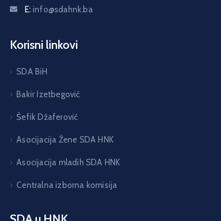
E:
info@sdahnk.ba
Korisni linkovi
SDA BiH
Bakir Izetbegović
Šefik Džaferović
Asocijacija Žene SDA HNK
Asocijacija mladih SDA HNK
Centralna izborna komisija
SDA u HNK