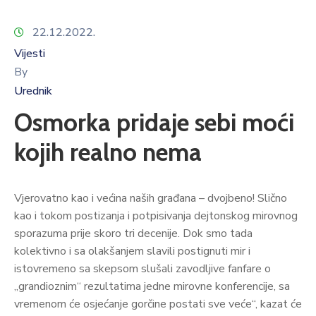
22.12.2022.
Vijesti
By
Urednik
Osmorka pridaje sebi moći
kojih realno nema
Vjerovatno kao i većina naših građana – dvojbeno! Slično
kao i tokom postizanja i potpisivanja dejtonskog mirovnog
sporazuma prije skoro tri decenije. Dok smo tada
kolektivno i sa olakšanjem slavili postignuti mir i
istovremeno sa skepsom slušali zavodljive fanfare o
„grandioznim“ rezultatima jedne mirovne konferencije, sa
vremenom će osjećanje gorčine postati sve veće“, kazat će