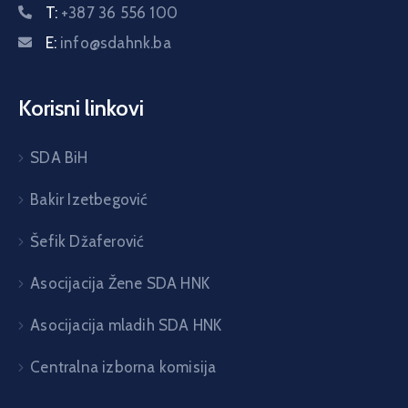
T:
+387 36 556 100
E:
info@sdahnk.ba
Korisni linkovi
SDA BiH
Bakir Izetbegović
Šefik Džaferović
Asocijacija Žene SDA HNK
Asocijacija mladih SDA HNK
Centralna izborna komisija