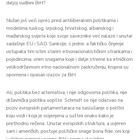
daljoj sudbini BiH?
Nužan još veći oprez pred antiliberalnim politikama i
modelima ruskog, srpskog, hrvatskog, albanskog i
mađarskog svijeta koje svoje saveznike već nalaze i unutar
sadašnje EU i SAD. Sankcije, s jedne, a faktičko činjenje
ustupaka tim istim starim etnonacionalističkim strankama i
pojedincima, onim snagama koje i dalje streme ka etničkom
velikodržavnom etno nacionalnom zaokruženju, krupna su
opomena i opasan izazov za BiH.
Ali, politika bez alternativa, i nije odgovorna politika, nije
državnička politika uopšte. Schmidt se nije odazvao na
poziv evropskih parlamentaraca na saslušanje o politici
koju vodi i koja je ocijenjena u suštini onako kako je
prethodno rečena. Unutar evropskih struktura, a uvjeren
sam i američkih, postoje političke snage bona fide, oni koji