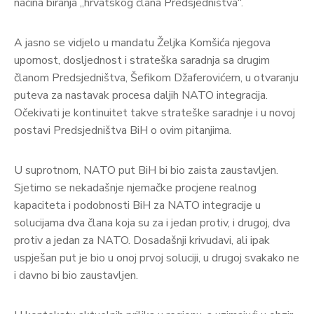
načina biranja „hrvatskog člana Predsjedništva“.
A jasno se vidjelo u mandatu Željka Komšića njegova
upornost, dosljednost i strateška saradnja sa drugim
članom Predsjedništva, Šefikom Džaferovićem, u otvaranju
puteva za nastavak procesa daljih NATO integracija.
Očekivati je kontinuitet takve strateške saradnje i u novoj
postavi Predsjedništva BiH o ovim pitanjima.
U suprotnom, NATO put BiH bi bio zaista zaustavljen.
Sjetimo se nekadašnje njemačke procjene realnog
kapaciteta i podobnosti BiH za NATO integracije u
solucijama dva člana koja su za i jedan protiv, i drugoj, dva
protiv a jedan za NATO. Dosadašnji krivudavi, ali ipak
uspješan put je bio u onoj prvoj soluciji, u drugoj svakako ne
i davno bi bio zaustavljen.