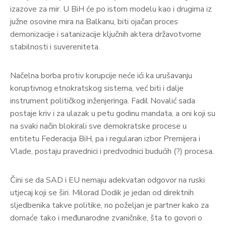
izazove za mir. U BiH će po istom modelu kao i drugima iz
južne osovine mira na Balkanu, biti ojačan proces
demonizacije i satanizacije ključnih aktera državotvorne
stabilnosti i suvereniteta.
Načelna borba protiv korupcije neće ići ka urušavanju
koruptivnog etnokratskog sistema, već biti i dalje
instrument političkog inženjeringa. Fadil Novalić sada
postaje kriv i za ulazak u petu godinu mandata, a oni koji su
na svaki način blokirali sve demokratske procese u
entitetu Federacija BiH, pa i regularan izbor Premijera i
Vlade, postaju pravednici i predvodnici budućih (?) procesa.
Čini se da SAD i EU nemaju adekvatan odgovor na ruski
utjecaj koji se širi. Milorad Dodik je jedan od direktnih
sljedbenika takve politike, no poželjan je partner kako za
domaće tako i međunarodne zvaničnike, šta to govori o