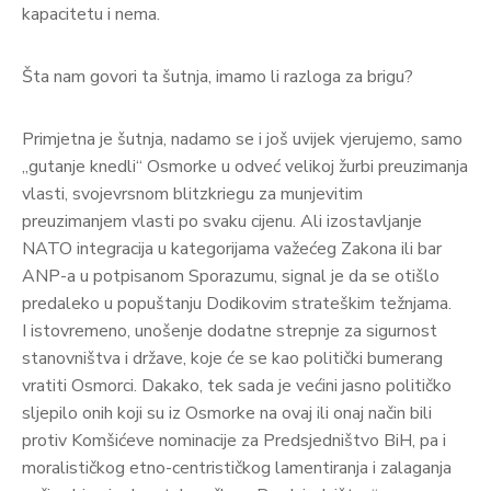
kapacitetu i nema.
Šta nam govori ta šutnja, imamo li razloga za brigu?
Primjetna je šutnja, nadamo se i još uvijek vjerujemo, samo
„gutanje knedli“ Osmorke u odveć velikoj žurbi preuzimanja
vlasti, svojevrsnom blitzkriegu za munjevitim
preuzimanjem vlasti po svaku cijenu. Ali izostavljanje
NATO integracija u kategorijama važećeg Zakona ili bar
ANP-a u potpisanom Sporazumu, signal je da se otišlo
predaleko u popuštanju Dodikovim strateškim težnjama.
I istovremeno, unošenje dodatne strepnje za sigurnost
stanovništva i države, koje će se kao politički bumerang
vratiti Osmorci. Dakako, tek sada je većini jasno političko
sljepilo onih koji su iz Osmorke na ovaj ili onaj način bili
protiv Komšićeve nominacije za Predsjedništvo BiH, pa i
moralističkog etno-centrističkog lamentiranja i zalaganja