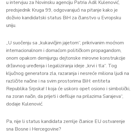
u intervjuu za Novinsku agenciju Patria Adil Kulenović,
predsjednik Kruga 99, odgovarajući na pitanje kako je
doživio kandidatski status BiH za članstvo u Evropsku
uniju.
„U suočenju sa „kukavičjim jajetom“, prikrivanim moćnom
internacionalnom i domaćom političkom propagandom,
onom opakom demijurgu dejtonske mirovne konstrukcije
državnog uređenja i legaliziranja ideje „krvi i tla“. Tog
ključnog generatora zla, razaranja i nesreće miliona ljudi na
različite načine i na svim prostorima BiH: entiteta
Republika Srpska! I koja će uskoro opet osiono i simbolički,
na zoran način, da prijeti i defiluje na prilazima Sarajeva“,
dodaje Kulenović.
Pa, nije li status kandidata zemlje članice EU ostvarenje
sna Bosne i Hercegovine?