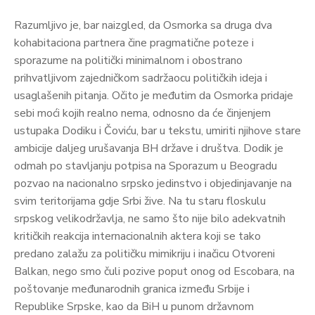
Razumljivo je, bar naizgled, da Osmorka sa druga dva
kohabitaciona partnera čine pragmatične poteze i
sporazume na politički minimalnom i obostrano
prihvatljivom zajedničkom sadržaocu političkih ideja i
usaglašenih pitanja. Očito je međutim da Osmorka pridaje
sebi moći kojih realno nema, odnosno da će činjenjem
ustupaka Dodiku i Čoviću, bar u tekstu, umiriti njihove stare
ambicije daljeg urušavanja BH države i društva. Dodik je
odmah po stavljanju potpisa na Sporazum u Beogradu
pozvao na nacionalno srpsko jedinstvo i objedinjavanje na
svim teritorijama gdje Srbi žive. Na tu staru floskulu
srpskog velikodržavlja, ne samo što nije bilo adekvatnih
kritičkih reakcija internacionalnih aktera koji se tako
predano zalažu za političku mimikriju i inačicu Otvoreni
Balkan, nego smo čuli pozive poput onog od Escobara, na
poštovanje međunarodnih granica između Srbije i
Republike Srpske, kao da BiH u punom državnom