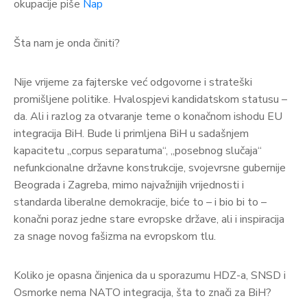
okupacije piše
Nap
Šta nam je onda činiti?
Nije vrijeme za fajterske već odgovorne i strateški
promišljene politike. Hvalospjevi kandidatskom statusu –
da. Ali i razlog za otvaranje teme o konačnom ishodu EU
integracija BiH. Bude li primljena BiH u sadašnjem
kapacitetu „corpus separatuma“, „posebnog slučaja“
nefunkcionalne državne konstrukcije, svojevrsne gubernije
Beograda i Zagreba, mimo najvažnijih vrijednosti i
standarda liberalne demokracije, biće to – i bio bi to –
konačni poraz jedne stare evropske države, ali i inspiracija
za snage novog fašizma na evropskom tlu.
Koliko je opasna činjenica da u sporazumu HDZ-a, SNSD i
Osmorke nema NATO integracija, šta to znači za BiH?