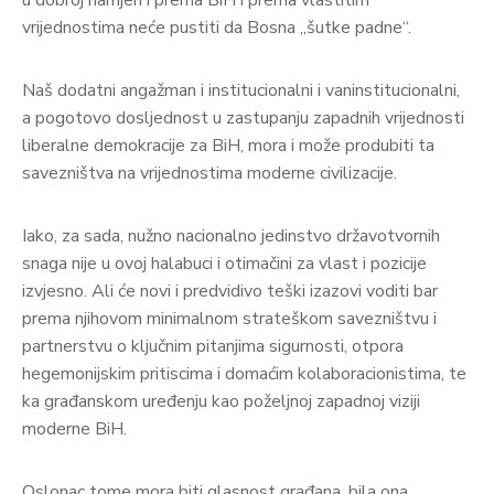
u dobroj namjeri i prema BiH i prema vlastitim
vrijednostima neće pustiti da Bosna „šutke padne“.
Naš dodatni angažman i institucionalni i vaninstitucionalni,
a pogotovo dosljednost u zastupanju zapadnih vrijednosti
liberalne demokracije za BiH, mora i može produbiti ta
savezništva na vrijednostima moderne civilizacije.
Iako, za sada, nužno nacionalno jedinstvo državotvornih
snaga nije u ovoj halabuci i otimačini za vlast i pozicije
izvjesno. Ali će novi i predvidivo teški izazovi voditi bar
prema njihovom minimalnom strateškom savezništvu i
partnerstvu o ključnim pitanjima sigurnosti, otpora
hegemonijskim pritiscima i domaćim kolaboracionistima, te
ka građanskom uređenju kao poželjnoj zapadnoj viziji
moderne BiH.
Oslonac tome mora biti glasnost građana, bila ona