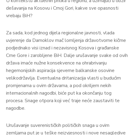
U kontekstu aktuelnih prilika u regionu, a uzimajući u obzir
dešavanja na Kosovu i Crnoj Gori, kakve sve opasnosti
vrebaju BiH?
Za sada, kod jednog dijela regionalne javnosti, vlada
uvjerenje da Damoklov mač lomljenja državotvorne kičme
podjednako visi iznad i nezavisnog Kosova i građanske
Crne Gore i zarobljene BiH. Dalje urušavanje svake od ovih
država imaće nužne konsekvence na ohrabrivanju
hegemonijskih aspiracija sjeverne balkanske osovine
velikodržavlja. Eventualna dritanizacija vlasti u budućim
promjenama u ovim državama, a pod okriljem nekih
internacionalnih nagodbi, biće put ka okončanju tog
procesa. Snage otpora koji već traje neće zaustaviti te
nagodbe.
Urušavanje suverenističkih političkih snaga u ovim
zemljama put je u teške neizvjesnosti i nove nesagledive