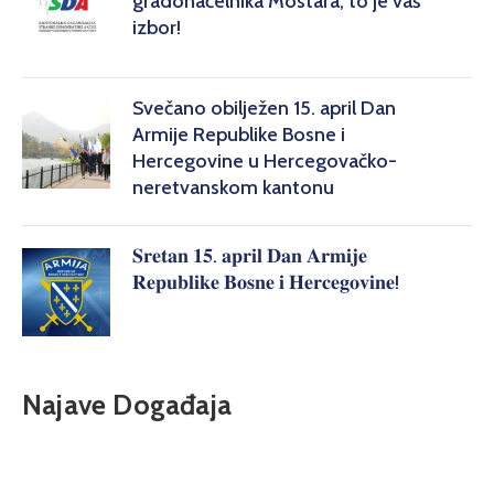
gradonačelnika Mostara, to je vaš
izbor!
Svečano obilježen 15. april Dan
Armije Republike Bosne i
Hercegovine u Hercegovačko-
neretvanskom kantonu
𝐒𝐫𝐞𝐭𝐚𝐧 𝟏𝟓. 𝐚𝐩𝐫𝐢𝐥 𝐃𝐚𝐧 𝐀𝐫𝐦𝐢𝐣𝐞
𝐑𝐞𝐩𝐮𝐛𝐥𝐢𝐤𝐞 𝐁𝐨𝐬𝐧𝐞 𝐢 𝐇𝐞𝐫𝐜𝐞𝐠𝐨𝐯𝐢𝐧𝐞!
Najave Događaja