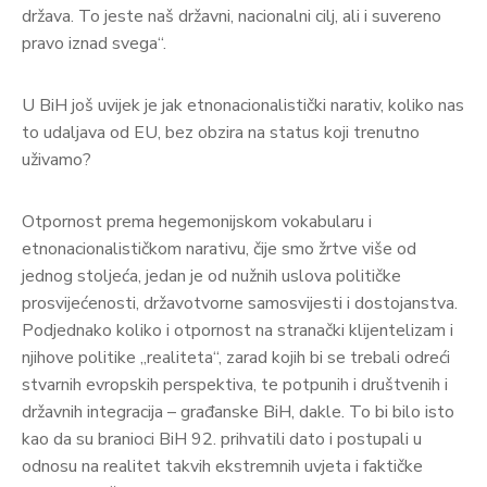
država. To jeste naš državni, nacionalni cilj, ali i suvereno
pravo iznad svega“.
U BiH još uvijek je jak etnonacionalistički narativ, koliko nas
to udaljava od EU, bez obzira na status koji trenutno
uživamo?
Otpornost prema hegemonijskom vokabularu i
etnonacionalističkom narativu, čije smo žrtve više od
jednog stoljeća, jedan je od nužnih uslova političke
prosvijećenosti, državotvorne samosvijesti i dostojanstva.
Podjednako koliko i otpornost na stranački klijentelizam i
njihove politike „realiteta“, zarad kojih bi se trebali odreći
stvarnih evropskih perspektiva, te potpunih i društvenih i
državnih integracija – građanske BiH, dakle. To bi bilo isto
kao da su branioci BiH 92. prihvatili dato i postupali u
odnosu na realitet takvih ekstremnih uvjeta i faktičke