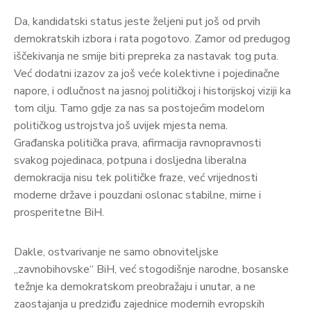
Da, kandidatski status jeste željeni put još od prvih
demokratskih izbora i rata pogotovo. Zamor od predugog
iščekivanja ne smije biti prepreka za nastavak tog puta.
Već dodatni izazov za još veće kolektivne i pojedinačne
napore, i odlučnost na jasnoj političkoj i historijskoj viziji ka
tom cilju. Tamo gdje za nas sa postojećim modelom
političkog ustrojstva još uvijek mjesta nema.
Građanska politička prava, afirmacija ravnopravnosti
svakog pojedinaca, potpuna i dosljedna liberalna
demokracija nisu tek političke fraze, već vrijednosti
moderne države i pouzdani oslonac stabilne, mirne i
prosperitetne BiH.
Dakle, ostvarivanje ne samo obnoviteljske
„zavnobihovske“ BiH, već stogodišnje narodne, bosanske
težnje ka demokratskom preobražaju i unutar, a ne
zaostajanja u predziđu zajednice modernih evropskih