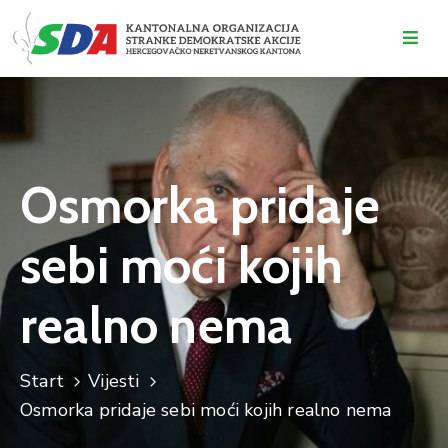
O
NAMA
DOGAĐAJI
Osmorka pridaje
VIJESTI
sebi moći kojih
KONTAKT
realno nema
Start
Vijesti
Osmorka pridaje sebi moći kojih realno nema