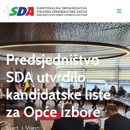
O
NAMA
DOGAĐAJI
Predsjedništvo
VIJESTI
SDA utvrdilo
KONTAKT
kandidatske liste
za Opće izbore
Start
Vijesti