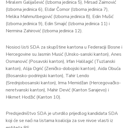
Miralem Galijašević (Izborna jedinica 5), Mirsad Zaimović
(Izborna jedinica 6), Eldar Čomor (Izborna jedinica 7),
Melika Mahmutbegović (Izborna jedinica 8), Edin Mušić
(Izborna jedinica 9), Edin Smajić (Izborna jedinica 11) i
Nermina Zahirović (Izborna jedinica 12).
Nosioci listi SDA za skupštine kantona u Federaciji Bosne i
Hercegovine su Jasmin Musić (Unsko-sanski kanton), Anes
Osmanović (Posavski kanton), Irfan Halilagić (Tuzlanski
kanton), Alija Ogrić (Zeničko-dobojski kanton), Aida Obuća
(Bosansko-podrinjski kanton), Tahir Lendo
(Srednjobosanski kanton), Irma Memidžan (Hercegovačko-
neretvanski kanton), Mahir Dević (Kanton Sarajevo) i
Hikmet Hodžić (Kanton 10).
Predsjedništvo SDA je utvrdilo prijedlog kandidata SDA
koji će se naći na listama koalicija za sve nivoe vlasti iz
entiteta RS.