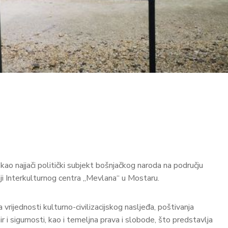
o najjači politički subjekt bošnjačkog naroda na području
ji Interkulturnog centra „Mevlana“ u Mostaru.
 vrijednosti kulturno-civilizacijskog nasljeđa, poštivanja
r i sigurnosti, kao i temeljna prava i slobode, što predstavlja