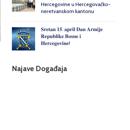
Hercegovine u Hercegovačko-
neretvanskom kantonu
𝐒𝐫𝐞𝐭𝐚𝐧 𝟏𝟓. 𝐚𝐩𝐫𝐢𝐥 𝐃𝐚𝐧 𝐀𝐫𝐦𝐢𝐣𝐞
𝐑𝐞𝐩𝐮𝐛𝐥𝐢𝐤𝐞 𝐁𝐨𝐬𝐧𝐞 𝐢
𝐇𝐞𝐫𝐜𝐞𝐠𝐨𝐯𝐢𝐧𝐞!
Najave Događaja