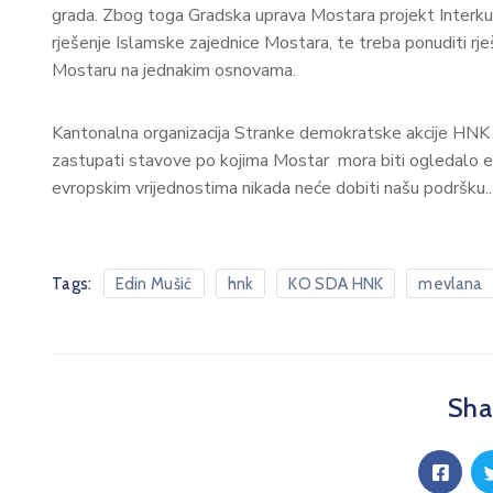
grada. Zbog toga Gradska uprava Mostara projekt Interku
rješenje Islamske zajednice Mostara, te treba ponuditi rje
Mostaru na jednakim osnovama.
Kantonalna organizacija Stranke demokratske akcije HNK 
zastupati stavove po kojima Mostar mora biti ogledalo 
evropskim vrijednostima nikada neće dobiti našu podršku..
Tags:
Edin Mušić
hnk
KO SDA HNK
mevlana
Shar