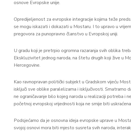
osnove Evropske unije.
Opredijeljenost za evropske integracije kojima teže predsta
se mogu iskazati i dokazati u Mostaru. I to upravo u vrije
pregovora za punopravno članstvo u Evropskoj uniji.
U gradu koji je pretrpio ogromna razaranja svih oblika treba
Ekskluzivitet jednog naroda, na štetu drugih koji žive u Mo
Hercegovine.
Kao ravnopravan politički subjekt u Gradskom vijeću Mos
isključi sve oblike paralelizama i isključivosti. Smatramo
ne ograničavanje bilo kojeg naroda u realizaciji potreba i 
početnoj evropskoj vrijednosti koja ne smije biti uskraćen
Podsjećamo da je osnovna ideja evropske uprave u Mosta
svojoj osnovi mora biti mjesto susreta svih naroda, intera