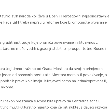
vnici svih naroda koji žive u Bosni i Hercegovini najjednostavnije
me kada BiH treba napraviti reforme koje bi omogućile otvaranje
 graditi institucije koje promiču povezivanje i inkluzivnost.
staru, ne može voditi izgradnji stabilne i prosperitetne Bosne i
tara legitimno tražimo od Grada Mostara da svojim primjerom
 da jedan od osnovnih postulata Mostara mora biti povezivanje, a
nepobitnih prava koja imaju. Istrajavati ćemo na jednakopravnosti,
a nikome.
ru nakon prestanka sukoba bila upravo da Centralna zona u
ktivno multikulturalno mjesto koje će biti nukleus daljeg razvoja