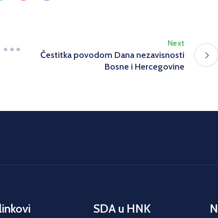
Next
Čestitka povodom Dana nezavisnosti
Bosne i Hercegovine
linkovi
SDA u HNK
N