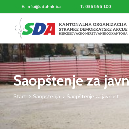
E: info@sdahnk.ba
T: 036 556 100
Saopštenje za jav
Start
Saopštenja
Saopštenje za javnost