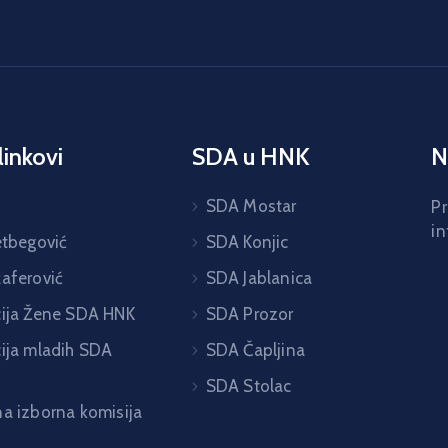
linkovi
SDA u HNK
N
H
SDA Mostar
Pr
in
etbegović
SDA Konjic
žaferović
SDA Jablanica
cija Žene SDA HNK
SDA Prozor
cija mladih SDA
SDA Čapljina
SDA Stolac
na izborna komisija