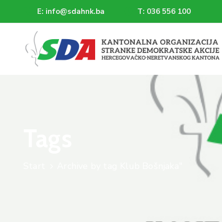
E: info@sdahnk.ba
T: 036 556 100
Tags
Start
Archive by tag Klub Bošnjaka"