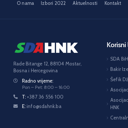
O nama
Izbori 2022
Aktuelnosti
Kontakt
Korisni 
SDA Bi
Rade Bitange 12, 88104 Mostar,
Bakir Iz
Bosna i Hercegovina
Šefik D
Radno vrijeme:
Pon – Pet: 8:00 – 16:00
Asocija
T:
+387 36 556 100
Asocija
E:
info@sdahnk.ba
HNK
Central