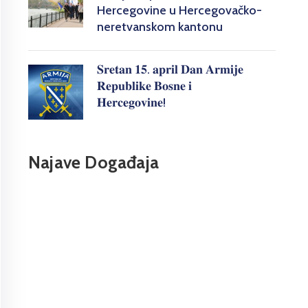
Hercegovine u Hercegovačko-
neretvanskom kantonu
𝐒𝐫𝐞𝐭𝐚𝐧 𝟏𝟓. 𝐚𝐩𝐫𝐢𝐥 𝐃𝐚𝐧 𝐀𝐫𝐦𝐢𝐣𝐞
𝐑𝐞𝐩𝐮𝐛𝐥𝐢𝐤𝐞 𝐁𝐨𝐬𝐧𝐞 𝐢
𝐇𝐞𝐫𝐜𝐞𝐠𝐨𝐯𝐢𝐧𝐞!
Najave Događaja