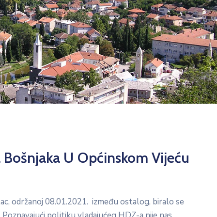
a Bošnjaka U Općinskom Vijeću
lac, održanoj 08.01.2021. između ostalog, biralo se
. Poznavajući politiku vladajućeg HDZ-a nije nas