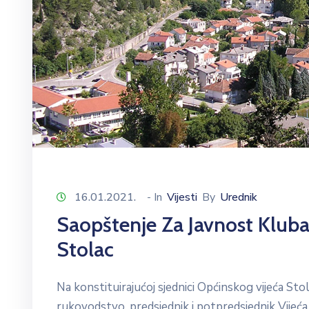
16.01.2021.
- In
Vijesti
By
Urednik
Saopštenje Za Javnost Klub
Stolac
Na konstituirajućoj sjednici Općinskog vijeća Sto
rukovodstvo, predsjednik i potpredsjednik Vijeća