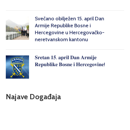
Svečano obilježen 15. april Dan
Armije Republike Bosne i
Hercegovine u Hercegovačko-
neretvanskom kantonu
𝐒𝐫𝐞𝐭𝐚𝐧 𝟏𝟓. 𝐚𝐩𝐫𝐢𝐥 𝐃𝐚𝐧 𝐀𝐫𝐦𝐢𝐣𝐞
𝐑𝐞𝐩𝐮𝐛𝐥𝐢𝐤𝐞 𝐁𝐨𝐬𝐧𝐞 𝐢 𝐇𝐞𝐫𝐜𝐞𝐠𝐨𝐯𝐢𝐧𝐞!
Najave Događaja