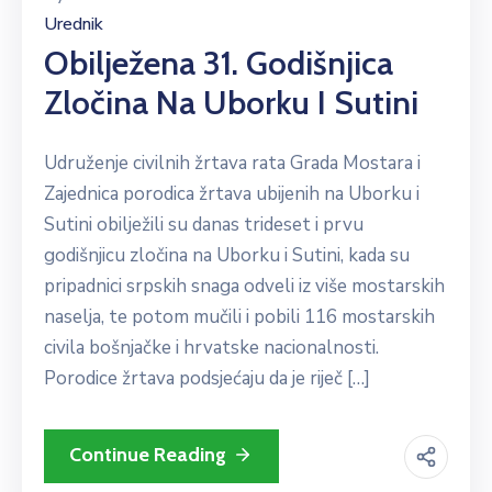
Urednik
Obilježena 31. Godišnjica
Zločina Na Uborku I Sutini
Udruženje civilnih žrtava rata Grada Mostara i
Zajednica porodica žrtava ubijenih na Uborku i
Sutini obilježili su danas trideset i prvu
godišnjicu zločina na Uborku i Sutini, kada su
pripadnici srpskih snaga odveli iz više mostarskih
naselja, te potom mučili i pobili 116 mostarskih
civila bošnjačke i hrvatske nacionalnosti.
Porodice žrtava podsjećaju da je riječ […]
Continue Reading