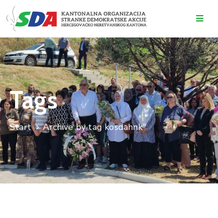
O
NAMA
DOGAĐAJI
Tags
VIJESTI
KONTAKT
Start
Archive by tag kosdahnk"