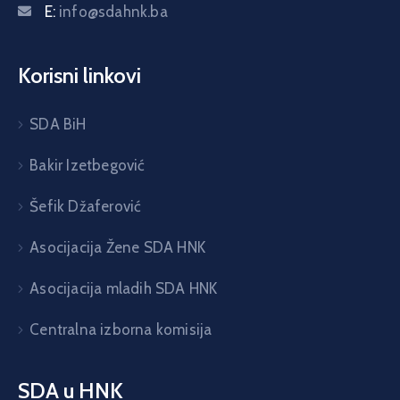
E:
info@sdahnk.ba
Korisni linkovi
SDA BiH
Bakir Izetbegović
Šefik Džaferović
Asocijacija Žene SDA HNK
Asocijacija mladih SDA HNK
Centralna izborna komisija
SDA u HNK