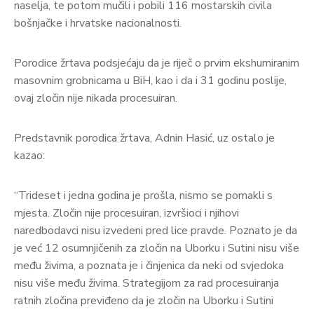
naselja, te potom mučili i pobili 116 mostarskih civila
bošnjačke i hrvatske nacionalnosti.
Porodice žrtava podsjećaju da je riječ o prvim ekshumiranim
masovnim grobnicama u BiH, kao i da i 31 godinu poslije,
ovaj zločin nije nikada procesuiran.
Predstavnik porodica žrtava, Adnin Hasić, uz ostalo je
kazao:
“Trideset i jedna godina je prošla, nismo se pomakli s
mjesta. Zločin nije procesuiran, izvršioci i njihovi
naredbodavci nisu izvedeni pred lice pravde. Poznato je da
je već 12 osumnjičenih za zločin na Uborku i Sutini nisu više
među živima, a poznata je i činjenica da neki od svjedoka
nisu više među živima. Strategijom za rad procesuiranja
ratnih zločina previđeno da je zločin na Uborku i Sutini