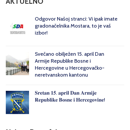
AKTUELNO
Odgovor Našoj stranci: Vi ipak imate
gradonačelnika Mostara, to je vaš
izbor!
Svečano obilježen 15. april Dan
Armije Republike Bosne i
Hercegovine u Hercegovačko-
neretvanskom kantonu
𝐒𝐫𝐞𝐭𝐚𝐧 𝟏𝟓. 𝐚𝐩𝐫𝐢𝐥 𝐃𝐚𝐧 𝐀𝐫𝐦𝐢𝐣𝐞
𝐑𝐞𝐩𝐮𝐛𝐥𝐢𝐤𝐞 𝐁𝐨𝐬𝐧𝐞 𝐢 𝐇𝐞𝐫𝐜𝐞𝐠𝐨𝐯𝐢𝐧𝐞!