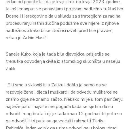
jedan od prioriteta i da je krajnji rok do kraja 2023. godine.
Ja još jedanput se ponavljam i pozivam nadležno tužilaštvo
Bosne i Herecgovine da u skladu sa strategijom za rad na
procesuiranju ratnih zločina poduzme sve mjere iz njihove
nadležnosti kako bi se zločinci izveli pred lice pravde”,
rekao je Adnin Hasić.
Sanela Kuko, koja je tada bila djevojčica, prisjetila se
trenutka odvođenja civila iz atomskog skloništa u naselju
Zalik:
“Bili smo u skloništu u Zaliku i došlo je samo da se
razdvoje žene , djeca i muškarci i da odvedu muškarce ne
znamo gdje ne znamo zašto. Nekako mi je u tom pamćenju
najteže palo i najviše me pogađa kada se sjetim da su
odvodili mog brata koji je tada imao 12 godina i tri puta su
ga odvodili i tri puta su ga vraćali i rahmetli Tarika
Rahimića. Jedan vojnik ga uzima odvodi ga u kolonu drugi