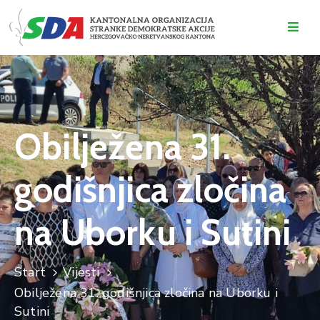
O
NAMA
DOGAĐAJI
Obilježena 31.
VIJESTI
godišnjica zločina
KONTAKT
na Uborku i Sutini
Start
Vijesti
Obilježena 31. godišnjica zločina na Uborku i
Sutini