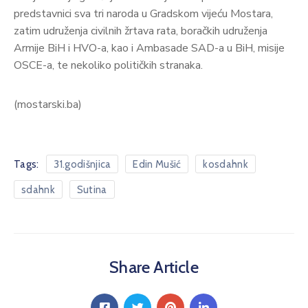
predstavnici sva tri naroda u Gradskom vijeću Mostara,
zatim udruženja civilnih žrtava rata, boračkih udruženja
Armije BiH i HVO-a, kao i Ambasade SAD-a u BiH, misije
OSCE-a, te nekoliko političkih stranaka.
(mostarski.ba)
Tags:
31.godišnjica
Edin Mušić
kosdahnk
sdahnk
Sutina
Share Article