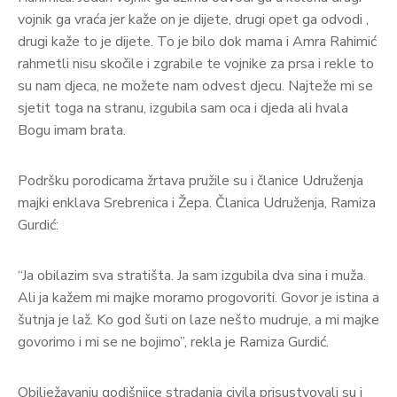
vojnik ga vraća jer kaže on je dijete, drugi opet ga odvodi ,
drugi kaže to je dijete. To je bilo dok mama i Amra Rahimić
rahmetli nisu skočile i zgrabile te vojnike za prsa i rekle to
su nam djeca, ne možete nam odvest djecu. Najteže mi se
sjetit toga na stranu, izgubila sam oca i djeda ali hvala
Bogu imam brata.
Podršku porodicama žrtava pružile su i članice Udruženja
majki enklava Srebrenica i Žepa. Članica Udruženja, Ramiza
Gurdić:
“Ja obilazim sva stratišta. Ja sam izgubila dva sina i muža.
Ali ja kažem mi majke moramo progovoriti. Govor je istina a
šutnja je laž. Ko god šuti on laze nešto mudruje, a mi majke
govorimo i mi se ne bojimo”, rekla je Ramiza Gurdić.
Obilježavanju godišnjice stradanja civila prisustvovali su i